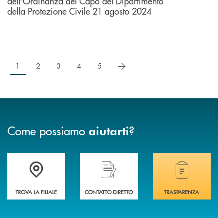
dell'Ordinanza del Capo del Dipartimento
della Protezione Civile 21 agosto 2024
successivo
1
2
3
4
5
Come possiamo
?
aiutarti
Accedi all' elenco completo delle filiali di Banca di Caraglio.
Hai bisogno di assistenza immediata? Contatta
Hai bisogno di alcuni
TROVA LA FILIALE
CONTATTO DIRETTO
TRASPARENZA