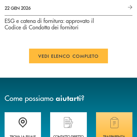
22 GEN 2026
ESG e catena di fornitura: approvato il
Codice di Condotta dei fornitori
VEDI ELENCO COMPLETO
Come possiamo
?
aiutarti
Accedi all' elenco completo delle filiali di Banca di Caraglio.
Hai bisogno di assistenza immediata? Contatta
Hai bisogno di alcuni
TROVA LA FILIALE
CONTATTO DIRETTO
TRASPARENZA