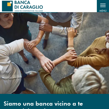
Salta al contenuto principale
MENU
Siamo una banca vicino a te