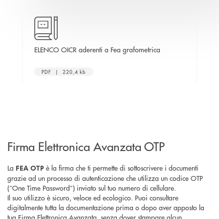
apre una nuova fine
a
ELENCO OICR aderenti a Fea grafometrica
Mod
PDF | 220,4 kb
Firma Elettronica Avanzata OTP
La
è la firma che ti permette di sottoscrivere i documenti
FEA OTP
grazie ad un processo di autenticazione che utilizza un codice OTP
(“One Time Password”) inviato sul tuo numero di cellulare.
Il suo utilizzo è sicuro, veloce ed ecologico. Puoi consultare
digitalmente tutta la documentazione prima o dopo aver apposto la
tua Firma Elettronica Avanzata, senza dover stampare alcun