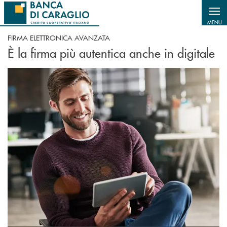
Salta al contenuto principale
MENU
FIRMA ELETTRONICA AVANZATA
È la firma più autentica anche in digitale