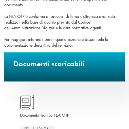
documento.
La FEA OTP è conforme ai processi di firma elettronica avanzata
realizzati sulla base di quanto previsto dal Codice
dell’Amministrazione Digitale e le altre normative vigenti.
Per maggiori informazioni in questa sezione è disponibile la
documentazione descrittiva del servizio.
Documenti scaricabili
apre una nuova finestra
ione
Documento Tecnico FEA OTP
El
PDF | 158,9 kb