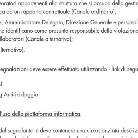
atori appartenenti alla struttura che si occupa della gestio
anca da un rapporto contrattuale (Canale ordinario);
 Amministratore Delegato, Direzione Generale e personale d
e identificano come presunto responsabile della violazione i
llaboratori (Canale alternativo);
ternativo).
egnalazioni deve essere effettuato utilizzando i link di segui
g
g Antiriciclaggio
d'uso della piattaforma informatica
.
 del segnalante e deve contenere una circostanziata descrizi