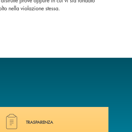
distrutte prove oppure in cui vi sia fondato
lto nella violazione stessa.
Hai bisogno di alcuni documenti ? Vai alla pagina della 
TRASPARENZA