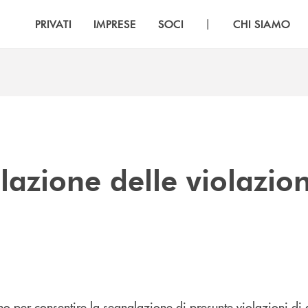
|
PRIVATI
IMPRESE
SOCI
CHI SIAMO
lazione delle violazion
no per consentire la segnalazione di presunte violazioni di 