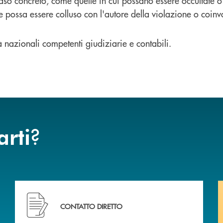
aso concreto, come quelle in cui possano essere occultate o 
 possa essere colluso con l'autore della violazione o coinvo
à nazionali competenti giudiziarie e contabili.
?
arti
ca di Caraglio.
Hai bisogno di assistenza immediata? Contattaci !
CONTATTO DIRETTO