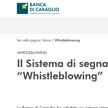
Salta al contenuto principale
Sei nella pagina:
Home
/
Whistleblowing
WHISTLEBLOWING
Il Sistema di segna
“Whistleblowing”
La Banca di Caraglio ha adottato un sistema inter