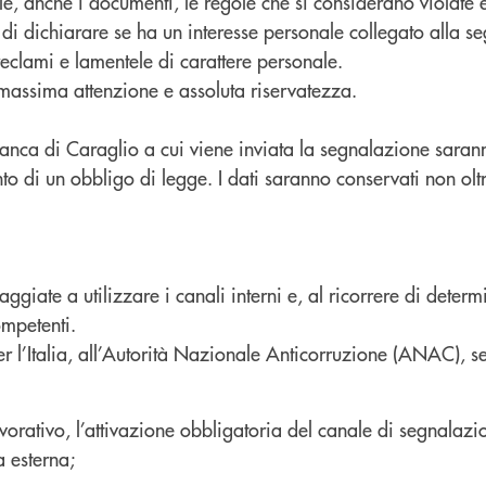
, anche i documenti, le regole che si considerano violate e g
igo di dichiarare se ha un interesse personale collegato alla 
reclami e lamentele di carattere personale.
 massima attenzione e assoluta riservatezza.
anca di Caraglio a cui viene inviata la segnalazione saranno 
o di un obbligo di legge. I dati saranno conservati non oltr
aggiate a utilizzare i canali interni e, al ricorrere di dete
ompetenti.
er l’Italia, all’Autorità Nazionale Anticorruzione (ANAC), s
avorativo, l’attivazione obbligatoria del canale di segnalaz
a esterna;