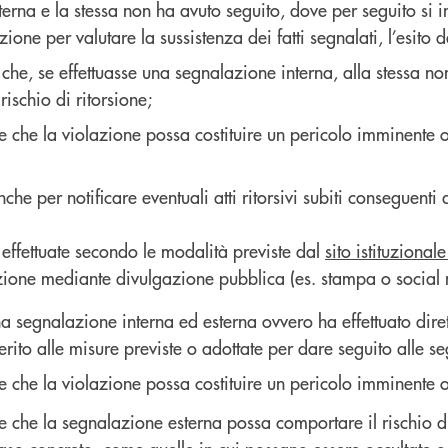
terna e la stessa non ha avuto seguito, dove per seguito si i
ione per valutare la sussistenza dei fatti segnalati, l’esito d
e che, se effettuasse una segnalazione interna, alla stessa n
ischio di ritorsione;
e che la violazione possa costituire un pericolo imminente o
e per notificare eventuali atti ritorsivi subiti conseguenti
effettuate secondo le modalità previste dal
sito istituzionale
lazione mediante divulgazione pubblica (es. stampa o social 
na segnalazione interna ed esterna ovvero ha effettuato dir
 merito alle misure previste o adottate per dare seguito alle s
e che la violazione possa costituire un pericolo imminente o
e che la segnalazione esterna possa comportare il rischio di