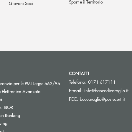
Sport e il Territorio
Giovani Soci
CONTATTI
Telefono:
0171 617111
Apre una nuova finestra
aranzia per le PMI Legge 662/96
(s
E-mail:
info@bancadicaraglio.it
 Elettronica Avanzata
(si
PEC:
Apre una nuova finestra
bcccaraglio@postecert.it
tà
Apre una nuova finestra
si IBOR
Apre una nuova finestra
en Banking
wing
Apre una nuova finestra
lti