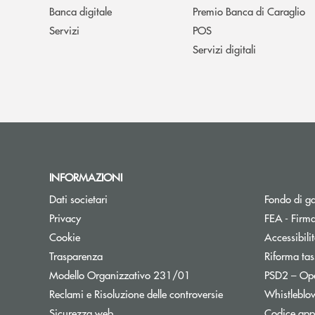
Banca digitale
Premio Banca di Caraglio
Servizi
POS
Servizi digitali
INFORMAZIONI
Dati societari
Fondo di g
Privacy
FEA - Firma
Cookie
Accessibili
Trasparenza
Riforma tas
Modello Organizzativo 231/01
PSD2 – Op
Reclami e Risoluzione delle controversie
Whistleblo
Sicurezza web
Codice appa