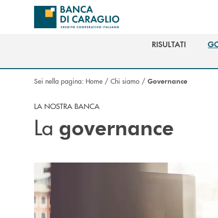
Salta al contenuto principale
RISULTATI
G
RISULTATI
G
Sei nella pagina:
Home
/
Chi siamo
/
Governance
LA NOSTRA BANCA
La
governance