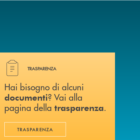
Hai bisogno di alcuni documenti ? Vai alla pagina della 
TRASPARENZA
Hai bisogno di alcuni
? Vai alla
documenti
pagina della
.
trasparenza
TRASPARENZA