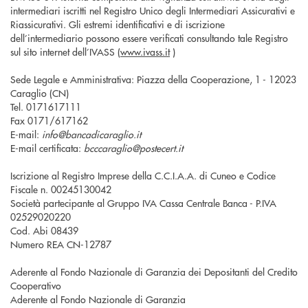
intermediari iscritti nel Registro Unico degli Intermediari Assicurativi e
Riassicurativi. Gli estremi identificativi e di iscrizione
dell’intermediario possono essere verificati consultando tale Registro
sul sito internet dell’IVASS (
www.ivass.it
)
S
ede Legale e Amministrativa: Piazza della Cooperazione, 1 - 12023
Caraglio (CN)
Tel. 0171617111
Fax 0171/617162
E-mail:
info@bancadicaraglio.it
E-mail certificata:
bcccaraglio@postecert.it
Iscrizione al Registro Imprese della C.C.I.A.A. di Cuneo e Codice
Fiscale n. 00245130042
Società partecipante al Gruppo IVA Cassa Centrale Banca - P.IVA
02529020220
Cod. Abi 08439
Numero REA CN-12787
Aderente al Fondo Nazionale di Garanzia dei Depositanti del Credito
Cooperativo
Aderente al Fondo Nazionale di Garanzia