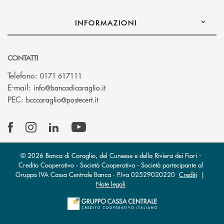
INFORMAZIONI
CONTATTI
Telefono:
0171 617111
(si apre l’app di posta elettronica)
E-mail:
info@bancadicaraglio.it
(si apre l’app di posta elettronica)
PEC:
bcccaraglio@postecert.it
© 2026 Banca di Caraglio, del Cuneese e della Riviera dei Fiori -
Credito Cooperativo - Società Cooperativa - Società partecipante al
Gruppo IVA Cassa Centrale Banca · P.Iva 02529020220
Crediti
|
Note legali