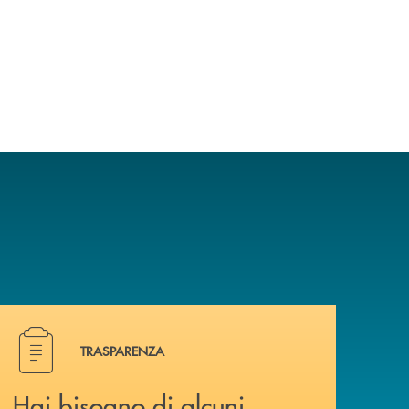
Hai bisogno di alcuni documenti ? Vai alla pagina della 
TRASPARENZA
Hai bisogno di alcuni