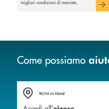
migliori condizioni di mercato.
Come possiamo
aiut
Accedi all' elenco completo delle filiali di Ban
TROVA LA FILIALE
Accedi all'
elenco