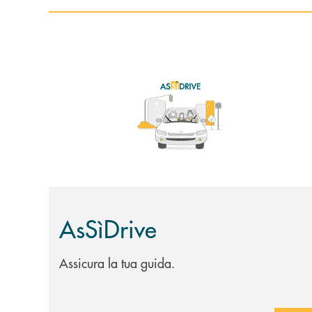
Scopri di più AsSìDrive
AsSìDrive
Assicura la tua guida.