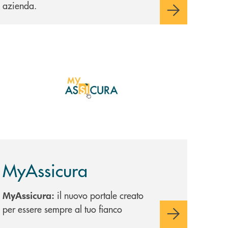
azienda.
copri di più MyAssicura
MyAssicura
il nuovo portale creato
MyAssicura:
per essere sempre al tuo fianco