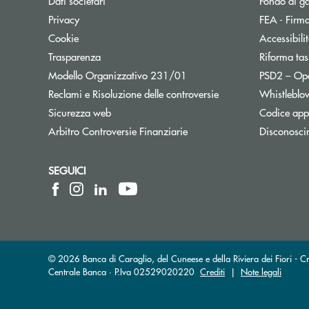
Dati societari
Fondo di g
Privacy
FEA - Firma
Cookie
Accessibili
Trasparenza
Riforma tas
Modello Organizzativo 231/01
PSD2 – Op
Reclami e Risoluzione delle controversie
Whistleblo
Sicurezza web
Codice appa
Apre una nuova finestra
Arbitro Controversie Finanziarie
Disconosci
SEGUICI
© 2026 Banca di Caraglio, del Cuneese e della Riviera dei Fiori - C
Centrale Banca · P.Iva 02529020220
Crediti
|
Note legali