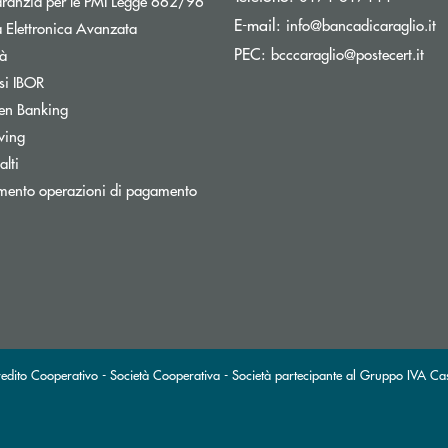
aranzia per le PMI Legge 662/96
(s
E-mail:
info@bancadicaraglio.it
 Elettronica Avanzata
(si
PEC:
Apre una nuova finestra
bcccaraglio@postecert.it
tà
Apre una nuova finestra
si IBOR
Apre una nuova finestra
en Banking
wing
Apre una nuova finestra
lti
mento operazioni di pagamento
redito Cooperativo - Società Cooperativa - Società partecipante al Gruppo IVA Ca