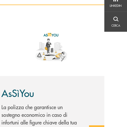
LINKEDIN
LINKEDIN
CERCA
copri di più AsSìYou
CERCA
AsSìYou
La polizza che garantisce un
sostegno economico in caso di
infortuni alle figure chiave della tua