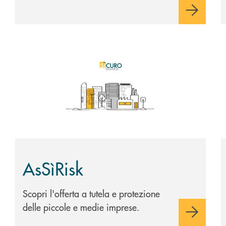
Scopri di più AsSìRisk
S
AsSìRisk
Scopri l'offerta a tutela e protezione
delle piccole e medie imprese.