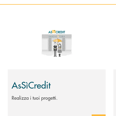
Scopri di più AsSìCredit
S
AsSìCredit
Realizza i tuoi progetti.