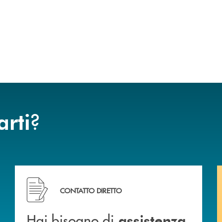
?
arti
ca di Caraglio.
Hai bisogno di assistenza immediata? Contattaci !
CONTATTO DIRETTO
Hai bisogno di
assistenza