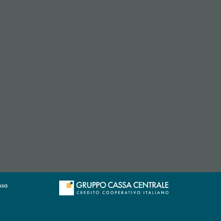
i apre l’app di posta elettronica)
 apre l’app di posta elettronica)
ssa