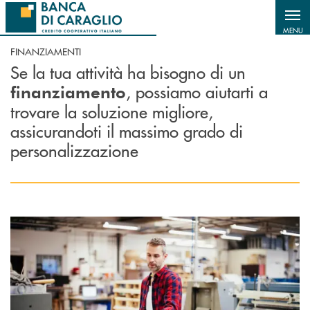
Salta al contenuto principale
MENU
FINANZIAMENTI
Se la tua attività ha bisogno di un
, possiamo aiutarti a
finanziamento
trovare la soluzione migliore,
assicurandoti il massimo grado di
personalizzazione
Scopri di più Finanziamenti agevolati