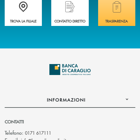
Accedi all' elenco completo delle filiali di Banca di Caraglio.
Hai bisogno di assistenza immediata? Contatta
Hai bisogno di alcuni
TROVA LA FILIALE
CONTATTO DIRETTO
TRASPARENZA
INFORMAZIONI
CONTATTI
Telefono:
0171 617111
(si apre l’app di posta elettronica)