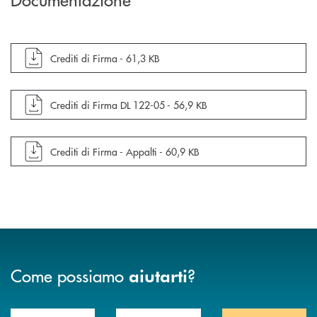
apre documento in una nuova finestra
Crediti di Firma -
61,3 KB
apre documento in una nuova finestra
Crediti di Firma DL 122-05 -
56,9 KB
apre documento in una nuova finestra
Crediti di Firma - Appalti -
60,9 KB
Come possiamo
?
aiutarti