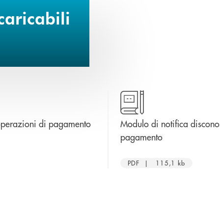
aricabili
apre una nuova finestra
operazioni di pagamento
Modulo di notifica discon
apre una nuova 
pagamento
PDF | 115,1 kb