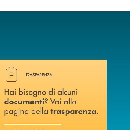
Hai bisogno di alcuni documenti ? Vai alla pagina della 
TRASPARENZA
Hai bisogno di alcuni
? Vai alla
documenti
pagina della
.
trasparenza