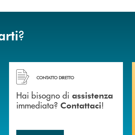
?
arti
ca di Caraglio.
Hai bisogno di assistenza immediata? Contattaci !
CONTATTO DIRETTO
Hai bisogno di
assistenza
immediata?
!
Contattaci