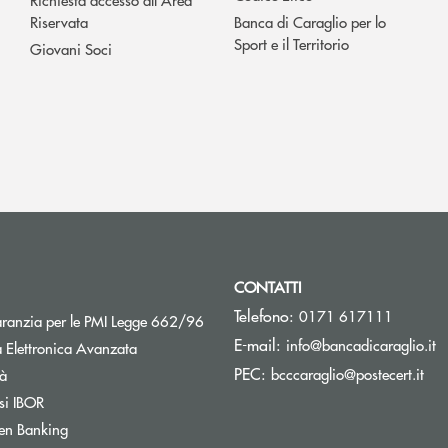
Riservata
Banca di Caraglio per lo
Sport e il Territorio
Giovani Soci
CONTATTI
Telefono:
0171 617111
Apre una nuova finestra
aranzia per le PMI Legge 662/96
(s
E-mail:
info@bancadicaraglio.it
 Elettronica Avanzata
(si
PEC:
Apre una nuova finestra
bcccaraglio@postecert.it
tà
Apre una nuova finestra
si IBOR
Apre una nuova finestra
en Banking