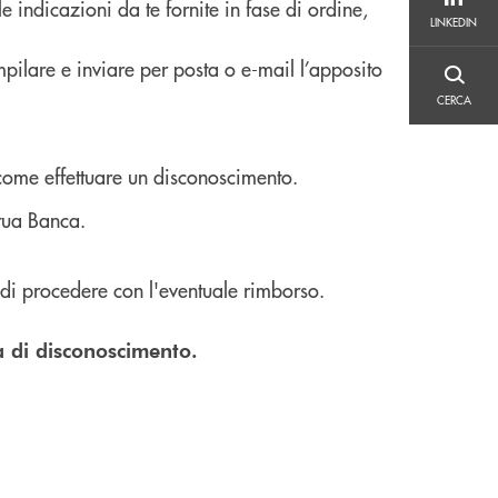
e indicazioni da te fornite in fase di ordine,
LINKEDIN
LINKEDIN
mpilare e inviare per posta o e-mail l’apposito
CERCA
CERCA
 come effettuare un disconoscimento.
 tua Banca.
e di procedere con l'eventuale rimborso.
a di disconoscimento.