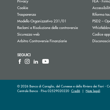
Privacy
FEA - Firma
Cookie
Accessibili
Trasparenza
Riforma tas
Modello Organizzativo 231/01
PSD2 – Op
Reclami e Risoluzione delle controversie
Whistleblo
Sicurezza web
Codice appa
Apre una nuova finestra
Arbitro Controversie Finanziarie
Disconosci
SEGUICI
© 2026 Banca di Caraglio, del Cuneese e della Riviera dei Fiori - C
Centrale Banca · P.Iva 02529020220
Crediti
|
Note legali