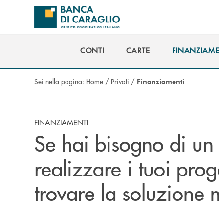
Salta al contenuto principale
CONTI
CARTE
FINANZIAME
CONTI
CARTE
FINANZIAME
Sei nella pagina:
Home
/
Privati
/
Finanziamenti
FINANZIAMENTI
Se hai bisogno di u
realizzare i tuoi prog
trovare la soluzione m