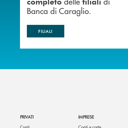
delle
di
completo
filiali
Banca di Caraglio.
FILIALI
PRIVATI
IMPRESE
Conti
Conti e carte