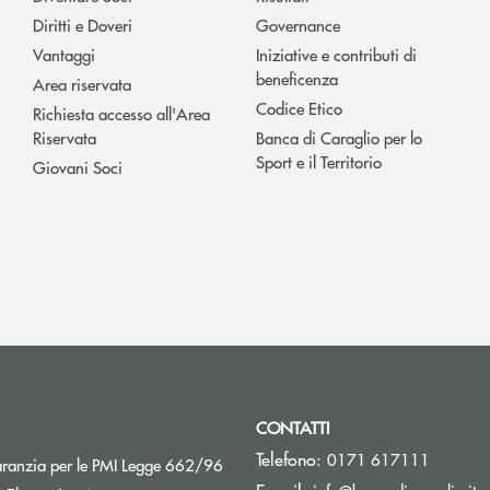
Diritti e Doveri
Governance
Vantaggi
Iniziative e contributi di
beneficenza
Area riservata
Codice Etico
Richiesta accesso all'Area
Riservata
Banca di Caraglio per lo
Sport e il Territorio
Giovani Soci
CONTATTI
Telefono:
0171 617111
Apre una nuova finestra
aranzia per le PMI Legge 662/96
(s