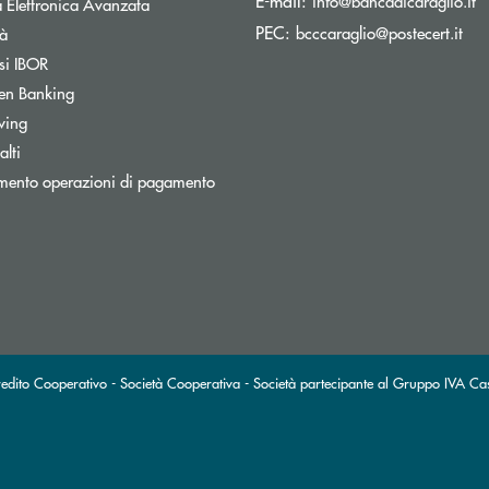
E-mail:
info@bancadicaraglio.it
 Elettronica Avanzata
(si
PEC:
Apre una nuova finestra
bcccaraglio@postecert.it
tà
Apre una nuova finestra
si IBOR
Apre una nuova finestra
en Banking
wing
Apre una nuova finestra
lti
mento operazioni di pagamento
redito Cooperativo - Società Cooperativa - Società partecipante al Gruppo IVA Ca