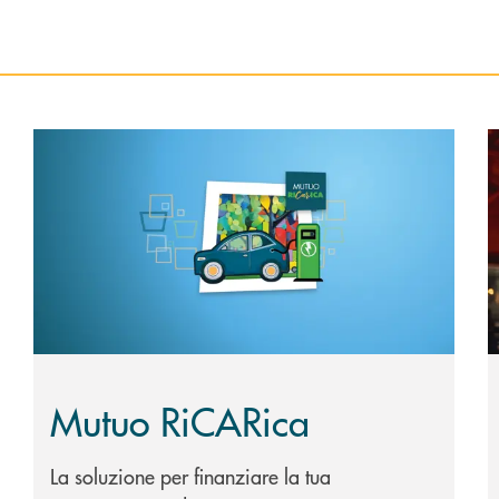
Scopri di più Mutuo RiCARica
S
Mutuo RiCARica
La soluzione per finanziare la tua