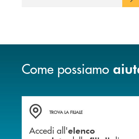
Come possiamo
aiut
Accedi all' elenco completo delle filiali di Ban
TROVA LA FILIALE
Accedi all'
elenco