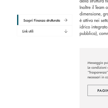
della struttura 
Inoltre il Team 
dimensione, gra
è attiva nei sett
Scopri Finanza strutturata
idrico integrato
Link utili
pubblica), comm
Messaggio pub
Le condizioni 
“Trasparenza” 
necessari in c
PAGI