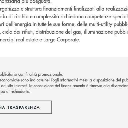
finanziaria più adeguata.
organizza e struttura finanziamenti finalizzati alla realizzaz
do di rischio e complessità richiedono competenze specialist
ori dell’energia in tutte le sue forme, delle multi-utility pubb
, ciclo dei rifiuti, distribuzione del gas, illuminazione pubb
ercial real estate e Large Corporate.
blicitario con finalità promozionale.
economiche sono indicate nei Fogli Informativi messi a disposizione del pubb
del sito internet.
La concessione del finanziamento è rimessa alla discrezion
apo al richiedente.
NA TRASPARENZA