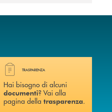
Hai bisogno di alcuni documenti ? Vai alla pagina della 
TRASPARENZA
Hai bisogno di alcuni
? Vai alla
documenti
pagina della
.
trasparenza