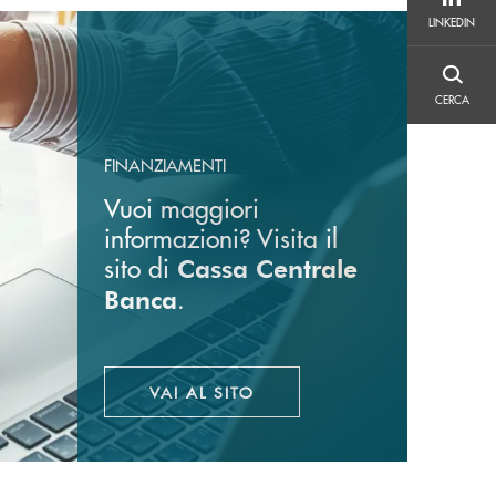
LINKEDIN
LINKEDIN
CERCA
CERCA
FINANZIAMENTI
Vuoi maggiori
informazioni? Visita il
sito di
Cassa Centrale
.
Banca
VAI AL SITO
APRE UNA NUOVA FINESTRA