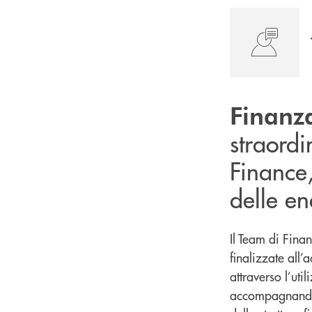
Finanza
straordi
Finance,
delle en
Il Team di Fina
finalizzate all
attraverso l’uti
accompagnandoti