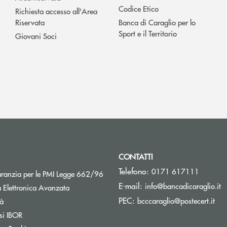
Codice Etico
Richiesta accesso all'Area
Riservata
Banca di Caraglio per lo
Sport e il Territorio
Giovani Soci
CONTATTI
Telefono:
0171 617111
Apre una nuova finestra
aranzia per le PMI Legge 662/96
(s
E-mail:
info@bancadicaraglio.it
 Elettronica Avanzata
(si
PEC:
Apre una nuova finestra
bcccaraglio@postecert.it
tà
Apre una nuova finestra
si IBOR