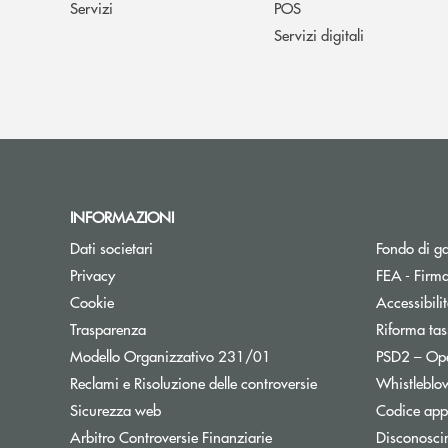
Servizi
POS
Servizi digitali
INFORMAZIONI
Dati societari
Fondo di g
Privacy
FEA - Firma
Cookie
Accessibili
Trasparenza
Riforma tas
Modello Organizzativo 231/01
PSD2 – Op
Reclami e Risoluzione delle controversie
Whistleblo
Sicurezza web
Codice appa
Apre una nuova finestra
Arbitro Controversie Finanziarie
Disconosci