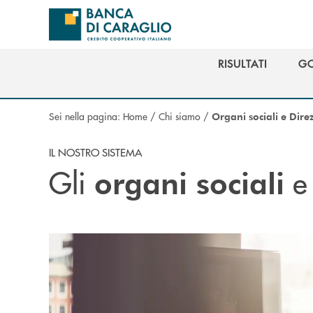
Salta al contenuto principale
RISULTATI
G
RISULTATI
G
Sei nella pagina:
Home
/
Chi siamo
/
Organi sociali e Dire
IL NOSTRO SISTEMA
Gli
e
organi sociali