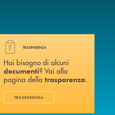
Hai bisogno di alcuni documenti ? Vai alla pagina della 
TRASPARENZA
Hai bisogno di alcuni
? Vai alla
documenti
pagina della
.
trasparenza
TRASPARENZA