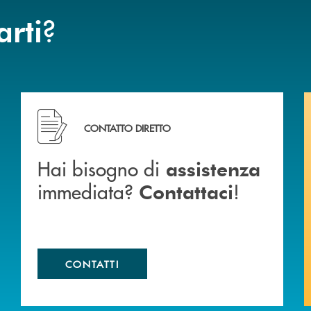
?
arti
ca di Caraglio.
Hai bisogno di assistenza immediata? Contattaci !
CONTATTO DIRETTO
Hai bisogno di
assistenza
immediata?
!
Contattaci
CONTATTI