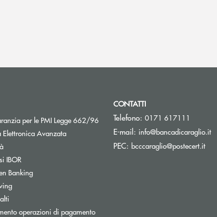
CONTATTI
Telefono:
0171 617111
Apre una nuova finestra
aranzia per le PMI Legge 662/96
(s
E-mail:
info@bancadicaraglio.it
 Elettronica Avanzata
(si
PEC:
Apre una nuova finestra
bcccaraglio@postecert.it
tà
Apre una nuova finestra
si IBOR
Apre una nuova finestra
en Banking
wing
Apre una nuova finestra
lti
mento operazioni di pagamento