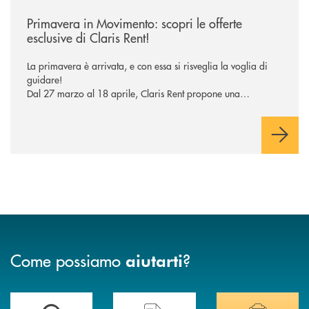
/news/primavera-in-movimento-scopri-le-offerte-esclusive-di-claris-rent
Primavera in Movimento: scopri le offerte
esclusive di Claris Rent!
La primavera è arrivata, e con essa si risveglia la voglia di
guidare!
Dal 27 marzo al 18 aprile, Claris Rent propone una
promozione imperdibile, rivolta a tutti i nostri clienti, sia
privati che aziende.
Come possiamo
?
aiutarti
Accedi all' elenco completo delle filiali di Banca di Caraglio.
Hai bisogno di assistenza immediata? Contatta
Hai bisogno di alcuni