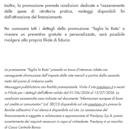
Inoltre, la promozione prevede condizioni dedicate e l’azzeramento
delle spese di istruttoria pratica, vantaggi disponibili fin
dall’attivazione del finanziamento.
Per conoscere tutti i dettagli della promozione “Taglia la Rata” e
ricevere un preventivo gratuito e personalizzato, sarà possibile
rivolgersi alla propria filiale di fiducia.
La promozione “Taglia la Rata” prevede un tasso d’interesse ridotto con
conseguente diminuzione dell’importo delle rate mensili a partire dalla seconda
metà del piano di rimborso scelto.
Messaggio pubblicitario con finalità promozionale. Visita il sito
prestipay.it
o recati
in Filiale per i dettagli dell’offerta valida dal 01/06/2026 al 15/07/2026. Le
condizioni economiche sono indicate nel documento “Informazioni europee di base
sul credito ai consumatori” (cd. SECCI) disponibile sul sito
prestipay.it
o presso le
Banche collocatrici il cui elenco è disponibile sul sito. La concessione del
finanziamento è soggetta a valutazione e approvazione di Prestipay S.p.A. previo
accertamento dei requisiti necessari in capo al richiedente. Prestipay è un marchio
di Cassa Centrale Banca.