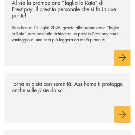
Al via la promozione “Taglia la Rata” di
Prestipay. Il prestito personale che si fa in due
per te!
Solo fino al 15 luglio 2026, grazie alla promozione “Taglia
la Rata” sarà possibile richiedere un prestito Prestipay con il
vantaggio di una rata più leggera da metà piano di
rimborso.
/news/torna-in-pista-con-serenita-assihome-ti-protegge-anche-sulle-pist
Torna in pista con serenità: Assihome ti protegge
anche sulle piste da sci
/news/inbank-comunica-su-whatsapp/