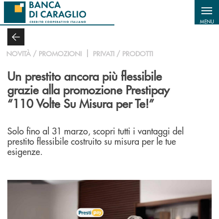
Salta al contenuto principale
MENU
NOVITÀ / PROMOZIONI
PRIVATI / PRODOTTI
Un prestito ancora più flessibile
grazie alla promozione Prestipay
“110 Volte Su Misura per Te!”
Solo fino al 31 marzo, scopri tutti i vantaggi del
prestito flessibile costruito su misura per le tue
esigenze.