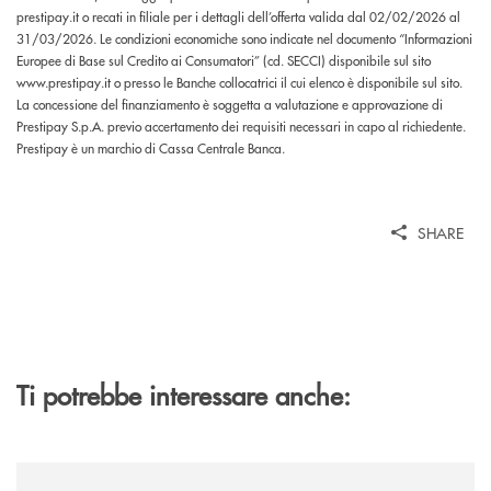
prestipay.it o recati in filiale per i dettagli dell’offerta valida dal 02/02/2026 al
31/03/2026. Le condizioni economiche sono indicate nel documento “Informazioni
Europee di Base sul Credito ai Consumatori” (cd. SECCI) disponibile sul sito
www.prestipay.it o presso le Banche collocatrici il cui elenco è disponibile sul sito.
La concessione del finanziamento è soggetta a valutazione e approvazione di
Prestipay S.p.A. previo accertamento dei requisiti necessari in capo al richiedente.
Prestipay è un marchio di Cassa Centrale Banca.
SHARE
Ti potrebbe interessare anche:
/news/al-via-la-promozione-taglia-la-rata-di-prestipay-il-prestito-perso