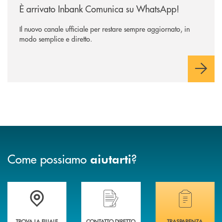
È arrivato Inbank Comunica su WhatsApp!
Il nuovo canale ufficiale per restare sempre aggiornato, in
modo semplice e diretto.
Come possiamo
?
aiutarti
Accedi all' elenco completo delle filiali di Banca di Caraglio.
Hai bisogno di assistenza immediata? Contatta
Hai bisogno di alcuni
TROVA LA FILIALE
CONTATTO DIRETTO
TRASPARENZA