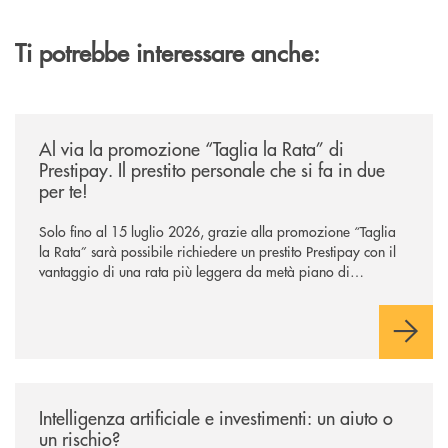
Ti potrebbe interessare anche:
/news/al-via-la-promozione-taglia-la-rata-di-prestipay-il-prestito-perso
Al via la promozione “Taglia la Rata” di
Prestipay. Il prestito personale che si fa in due
per te!
Solo fino al 15 luglio 2026, grazie alla promozione “Taglia
la Rata” sarà possibile richiedere un prestito Prestipay con il
vantaggio di una rata più leggera da metà piano di
rimborso.
/news/intelligenza-artificiale-e-investimenti-un-aiuto-o-un-rischio/
Intelligenza artificiale e investimenti: un aiuto o
un rischio?