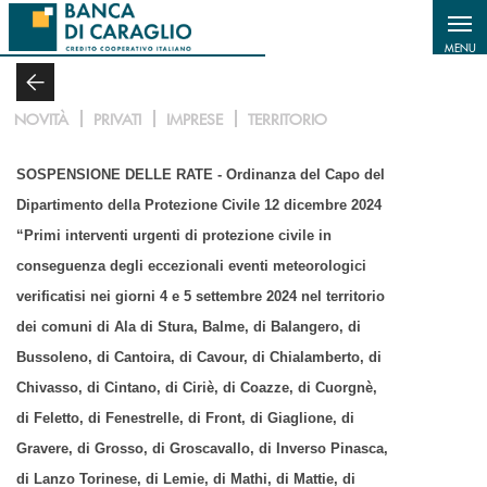
Salta al contenuto principale
MENU
NOVITÀ
PRIVATI
IMPRESE
TERRITORIO
SOSPENSIONE DELLE RATE - Ordinanza del Capo del
Dipartimento della Protezione Civile 12 dicembre 2024
“Primi interventi urgenti di protezione civile in
conseguenza degli eccezionali eventi meteorologici
verificatisi nei giorni 4 e 5 settembre 2024 nel territorio
dei comuni di Ala di Stura, Balme, di Balangero, di
Bussoleno, di Cantoira, di Cavour, di Chialamberto, di
Chivasso, di Cintano, di Ciriè, di Coazze, di Cuorgnè,
di Feletto, di Fenestrelle, di Front, di Giaglione, di
Gravere, di Grosso, di Groscavallo, di Inverso Pinasca,
di Lanzo Torinese, di Lemie, di Mathi, di Mattie, di