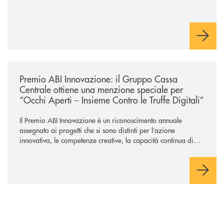
/news/premio-abi-innovazione-il-gruppo-cassa-centrale-ottiene-una-menzi
Premio ABI Innovazione: il Gruppo Cassa
Centrale ottiene una menzione speciale per
“Occhi Aperti – Insieme Contro le Truffe Digitali”
Il Premio ABI Innovazione è un riconoscimento annuale
assegnato ai progetti che si sono distinti per l’azione
innovativa, le competenze creative, la capacità continua di
risoluzione dei problemi, l’interazione e il coinvolgimento
evoluto degli utenti per ottimizzare sistemi, processi,
operazioni e rispondere alla crescente velocità e complessità
dei mercati.