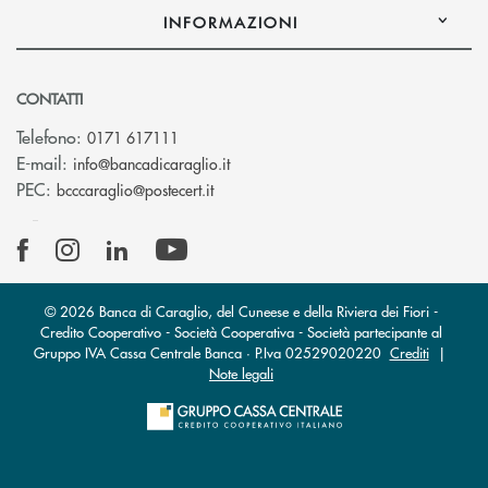
INFORMAZIONI
CONTATTI
Telefono:
0171 617111
(si apre l’app di posta elettronica)
E-mail:
info@bancadicaraglio.it
(si apre l’app di posta elettronica)
PEC:
bcccaraglio@postecert.it
© 2026 Banca di Caraglio, del Cuneese e della Riviera dei Fiori -
Credito Cooperativo - Società Cooperativa - Società partecipante al
Gruppo IVA Cassa Centrale Banca · P.Iva 02529020220
Crediti
|
Note legali