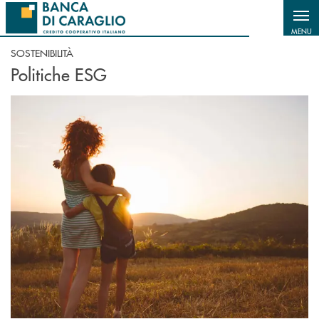
Salta al contenuto principale
MENU
SOSTENIBILITÀ
Politiche ESG