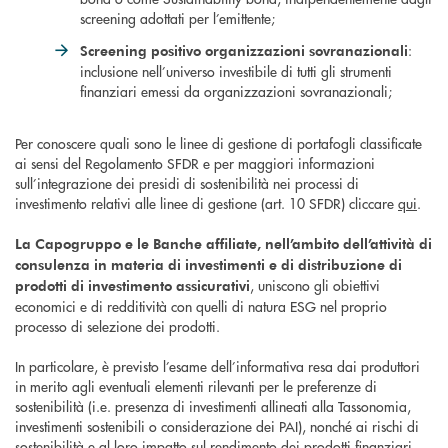
screening adottati per l’emittente;
:
Screening positivo organizzazioni sovranazionali
inclusione nell’universo investibile di tutti gli strumenti
finanziari emessi da organizzazioni sovranazionali;
Per conoscere quali sono le linee di gestione di portafogli classificate
ai sensi del Regolamento SFDR e per maggiori informazioni
sull’integrazione dei presidi di sostenibilità nei processi di
investimento relativi alle linee di gestione (art. 10 SFDR) cliccare
qui
.
La Capogruppo e le Banche affiliate, nell’ambito dell’attività di
consulenza in materia di investimenti e di distribuzione di
, uniscono gli obiettivi
prodotti di investimento assicurativi
economici e di redditività con quelli di natura ESG nel proprio
processo di selezione dei prodotti.
In particolare, è previsto l’esame dell’informativa resa dai produttori
in merito agli eventuali elementi rilevanti per le preferenze di
sostenibilità (i.e. presenza di investimenti allineati alla Tassonomia,
investimenti sostenibili o considerazione dei PAI), nonché ai rischi di
sostenibilità e al loro impatto sul rendimento dei prodotti finanziari.