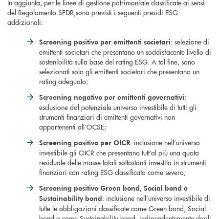
In aggiunta, per le linee di gestione patrimoniale classificate ai sensi
del Regolamento SFDR,sono previsti i seguenti presidi ESG
addizionali:
: selezione di
Screening positivo per emittenti societari
emittenti societari che presentano un soddisfacente livello di
sostenibilità sulla base del rating ESG. A tal fine, sono
selezionati solo gli emittenti societari che presentano un
rating adeguato;
:
Screening negativo per emittenti governativi
esclusione dal potenziale universo investibile di tutti gli
strumenti finanziari di emittenti governativi non
appartenenti all’OCSE;
: inclusione nell’universo
Screening positivo per OICR
investibile gli OICR che presentano tutt’al più una quota
residuale delle masse totali sottostanti investita in strumenti
finanziari con rating ESG classificato come severo;
Screening positivo Green bond, Social bond e
: inclusione nell’universo investibile di
Sustainability bond
tutte le obbligazioni classificate come Green bond, Social
bond o come Sustainability bond, indipendentemente dagli