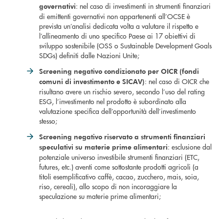
: nel caso di investimenti in strumenti finanziari
governativi
di emittenti governativi non appartenenti all’OCSE è
prevista un’analisi dedicata volta a valutare il rispetto e
l’allineamento di uno specifico Paese ai 17 obiettivi di
sviluppo sostenibile (OSS o Sustainable Development Goals
SDGs) definiti dalle Nazioni Unite;
Screening negativo condizionato per OICR (fondi
: nel caso di OICR che
comuni di investimento e SICAV)
risultano avere un rischio severo, secondo l’uso del rating
ESG, l’investimento nel prodotto è subordinato alla
valutazione specifica dell’opportunità dell’investimento
stesso;
Screening negativo riservato a strumenti finanziari
: esclusione dal
speculativi su materie prime alimentari
potenziale universo investibile strumenti finanziari (ETC,
futures, etc.) aventi come sottostante prodotti agricoli (a
titoli esemplificativo caffè, cacao, zucchero, mais, soia,
riso, cereali), allo scopo di non incoraggiare la
speculazione su materie prime alimentari;