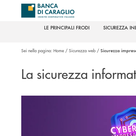
Salta al contenuto principale
LE PRINCIPALI FRODI
SICUREZZA I
LE PRINCIPALI FRODI
SICUREZZA I
Sei nella pagina:
Home
/
Sicurezza web
/
Sicurezza impres
La sicurezza informa