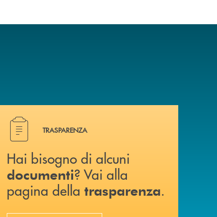
Hai bisogno di alcuni documenti ? Vai alla pagina della 
TRASPARENZA
Hai bisogno di alcuni
? Vai alla
documenti
pagina della
.
trasparenza