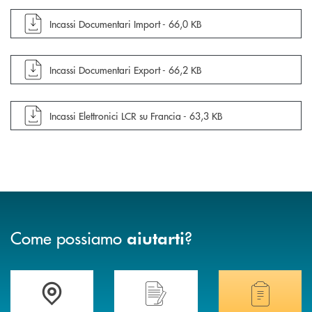
apre documento in una nuova finestra
Incassi Documentari Import -
66,0 KB
apre documento in una nuova finestra
Incassi Documentari Export -
66,2 KB
apre documento in una nuova finestra
Incassi Elettronici LCR su Francia -
63,3 KB
Come possiamo
?
aiutarti
Accedi all' elenco completo delle filiali di Banca di Caraglio.
Hai bisogno di assistenza immediata? Contatta
Hai bisogno di alcuni