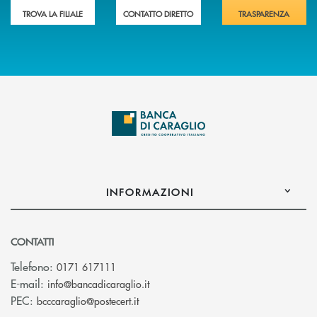
TROVA LA FILIALE
CONTATTO DIRETTO
TRASPARENZA
INFORMAZIONI
CONTATTI
Telefono:
0171 617111
(si apre l’app di posta elettronica)
E-mail:
info@bancadicaraglio.it
(si apre l’app di posta elettronica)
PEC:
bcccaraglio@postecert.it