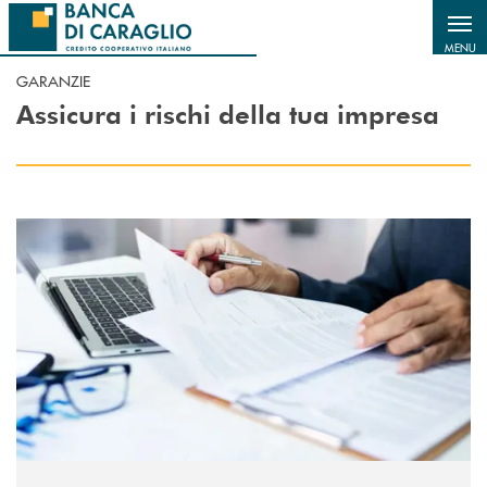
Salta al contenuto principale
MENU
GARANZIE
Assicura i rischi della tua impresa
Scopri di più Garanzia SACE per l’internazionalizzazione