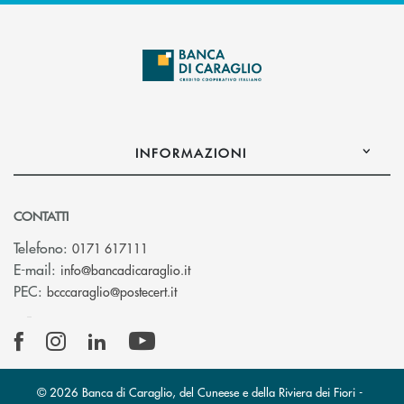
INFORMAZIONI
CONTATTI
Telefono:
0171 617111
(si apre l’app di posta elettronica)
E-mail:
info@bancadicaraglio.it
(si apre l’app di posta elettronica)
PEC:
bcccaraglio@postecert.it
© 2026 Banca di Caraglio, del Cuneese e della Riviera dei Fiori -