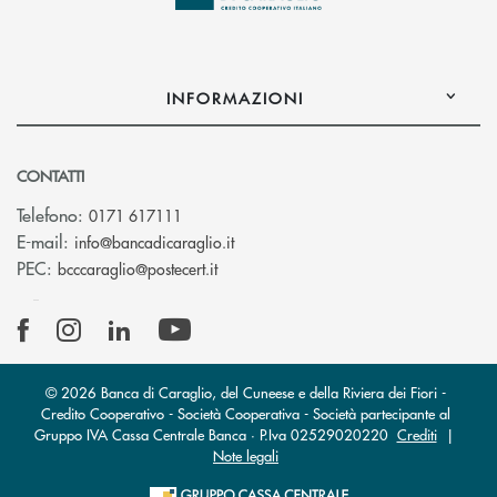
INFORMAZIONI
CONTATTI
Telefono:
0171 617111
(si apre l’app di posta elettronica)
E-mail:
info@bancadicaraglio.it
(si apre l’app di posta elettronica)
PEC:
bcccaraglio@postecert.it
© 2026 Banca di Caraglio, del Cuneese e della Riviera dei Fiori -
Credito Cooperativo - Società Cooperativa - Società partecipante al
Gruppo IVA Cassa Centrale Banca · P.Iva 02529020220
Crediti
|
Note legali