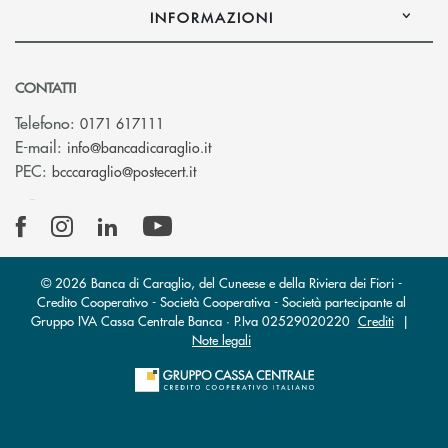
INFORMAZIONI
CONTATTI
Telefono:
0171 617111
(si apre l’app di posta elettronica)
E-mail:
info@bancadicaraglio.it
(si apre l’app di posta elettronica)
PEC:
bcccaraglio@postecert.it
© 2026 Banca di Caraglio, del Cuneese e della Riviera dei Fiori -
Credito Cooperativo - Società Cooperativa - Società partecipante al
Gruppo IVA Cassa Centrale Banca · P.Iva 02529020220
Crediti
|
Note legali