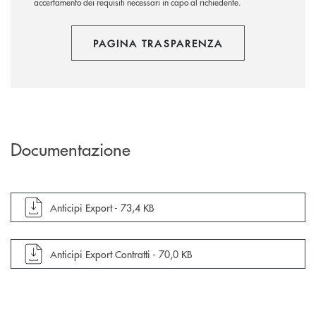
accertamento dei requisiti necessari in capo al richiedente.
PAGINA TRASPARENZA
Documentazione
apre documento in una nuova finestra
Anticipi Export -
73,4 KB
apre documento in una nuova finestra
Anticipi Export Contratti -
70,0 KB