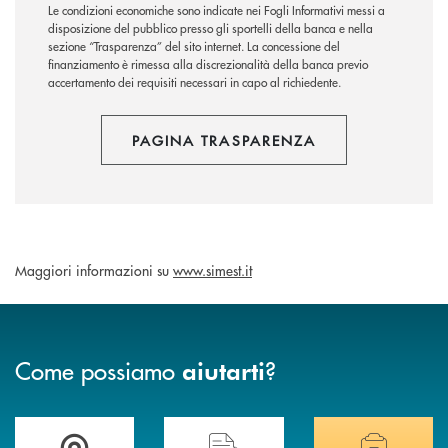
Le condizioni economiche sono indicate nei Fogli Informativi messi a
disposizione del pubblico presso gli sportelli della banca e nella
sezione “Trasparenza” del sito internet.
La concessione del
finanziamento è rimessa alla discrezionalità della banca previo
accertamento dei requisiti necessari in capo al richiedente.
PAGINA TRASPARENZA
Maggiori informazioni su
www.simest.it
Come possiamo
?
aiutarti
Accedi all' elenco completo delle filiali di Banca di Caraglio.
Hai bisogno di assistenza immediata? Contatta
Hai bisogno di alcuni