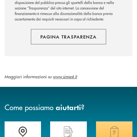
disposizione del pubblico presso gli sportelli della banca e nella
sezione “Trasparenza” del sito internet.
La concessione del
finanziamento è rimessa alla discrezionalità della banca previo
accertamento dei requisiti necessari in capo al richiedente.
PAGINA TRASPARENZA
Maggiori informazioni su
www.simest.it
Come possiamo
?
aiutarti
Accedi all' elenco completo delle filiali di Banca di Caraglio.
Hai bisogno di assistenza immediata? Contatta
Hai bisogno di alcuni