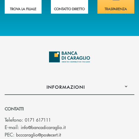
TROVA LA FILIALE
CONTATTO DIRETTO
TRASPARENZA
INFORMAZIONI
CONTATTI
Telefono:
0171 617111
(si apre l’app di posta elettronica)
E-mail:
info@bancadicaraglio.it
(si apre l’app di posta elettronica)
PEC:
bcccaraglio@postecert.it