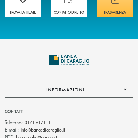
TROVA LA FILIALE
CONTATTO DIRETTO
TRASPARENZA
INFORMAZIONI
CONTATTI
Telefono:
0171 617111
(si apre l’app di posta elettronica)
E-mail:
info@bancadicaraglio.it
(si apre l’app di posta elettronica)
PEC:
bcccaraglio@postecert.it