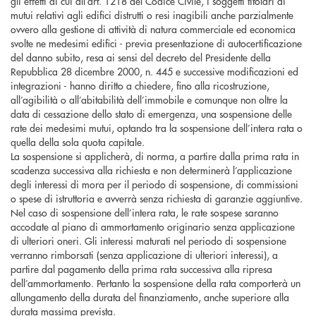
gli effetti di cui all’art. 1218 del Codice Civile, i soggetti titolari di
mutui relativi agli edifici distrutti o resi inagibili anche parzialmente
ovvero alla gestione di attività di natura commerciale ed economica
svolte ne medesimi edifici - previa presentazione di autocertificazione
del danno subito, resa ai sensi del decreto del Presidente della
Repubblica 28 dicembre 2000, n. 445 e successive modificazioni ed
integrazioni - hanno diritto a chiedere, fino alla ricostruzione,
all’agibilità o all’abitabilità dell’immobile e comunque non oltre la
data di cessazione dello stato di emergenza, una sospensione delle
rate dei medesimi mutui, optando tra la sospensione dell’intera rata o
quella della sola quota capitale.
La sospensione si applicherà, di norma, a partire dalla prima rata in
scadenza successiva alla richiesta e non determinerà l’applicazione
degli interessi di mora per il periodo di sospensione, di commissioni
o spese di istruttoria e avverrà senza richiesta di garanzie aggiuntive.
Nel caso di sospensione dell’intera rata, le rate sospese saranno
accodate al piano di ammortamento originario senza applicazione
di ulteriori oneri. Gli interessi maturati nel periodo di sospensione
verranno rimborsati (senza applicazione di ulteriori interessi), a
partire dal pagamento della prima rata successiva alla ripresa
dell’ammortamento. Pertanto la sospensione della rata comporterà un
allungamento della durata del finanziamento, anche superiore alla
durata massima prevista.