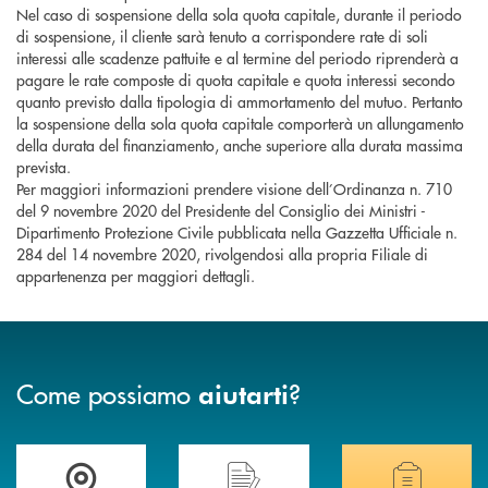
Nel caso di sospensione della sola quota capitale, durante il periodo
di sospensione, il cliente sarà tenuto a corrispondere rate di soli
interessi alle scadenze pattuite e al termine del periodo riprenderà a
pagare le rate composte di quota capitale e quota interessi secondo
quanto previsto dalla tipologia di ammortamento del mutuo. Pertanto
la sospensione della sola quota capitale comporterà un allungamento
della durata del finanziamento, anche superiore alla durata massima
prevista.
Per maggiori informazioni prendere visione dell’Ordinanza n. 710
del 9 novembre 2020 del Presidente del Consiglio dei Ministri -
Dipartimento Protezione Civile pubblicata nella Gazzetta Ufficiale n.
284 del 14 novembre 2020, rivolgendosi alla propria Filiale di
appartenenza per maggiori dettagli.
Come possiamo
?
aiutarti
Accedi all' elenco completo delle filiali di Banca di Caraglio.
Hai bisogno di assistenza immediata? Contatta
Hai bisogno di alcuni