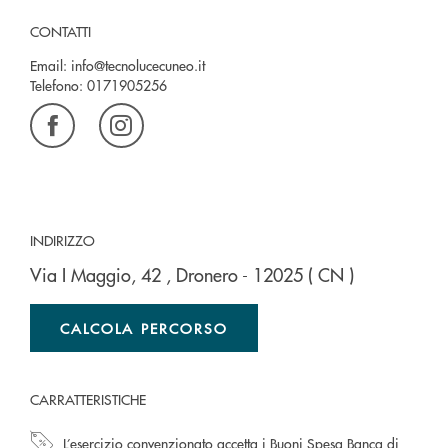
CONTATTI
Email:
info@tecnolucecuneo.it
Telefono:
0171905256
INDIRIZZO
Via I Maggio, 42
, Dronero
- 12025
( CN )
CALCOLA PERCORSO
CARRATTERISTICHE
L’esercizio convenzionato accetta i Buoni Spesa Banca di