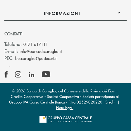
INFORMAZIONI
CONTATTI
Telefono:
0171 617111
(si apre l’app di posta elettronica)
E-mail:
info@bancadicaraglio.it
(si apre l’app di posta elettronica)
PEC:
bcccaraglio@postecert.it
© 2026 Banca di Caraglio, del Cuneese e della Riviera dei Fiori -
Credito Cooperativo - Società Cooperativa - Società partecipante al
Gruppo IVA Cassa Centrale Banca · P.Iva 02529020220
Crediti
|
Note legali