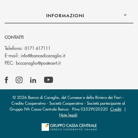
INFORMAZIONI
CONTATTI
Telefono:
0171 617111
(si apre l’app di posta elettronica)
E-mail:
info@bancadicaraglio.it
(si apre l’app di posta elettronica)
PEC:
bcccaraglio@postecert.it
© 2026 Banca di Caraglio, del Cuneese e della Riviera dei Fiori -
Credito Cooperativo - Società Cooperativa - Società partecipante al
Gruppo IVA Cassa Centrale Banca · P.Iva 02529020220
Crediti
|
Note legali