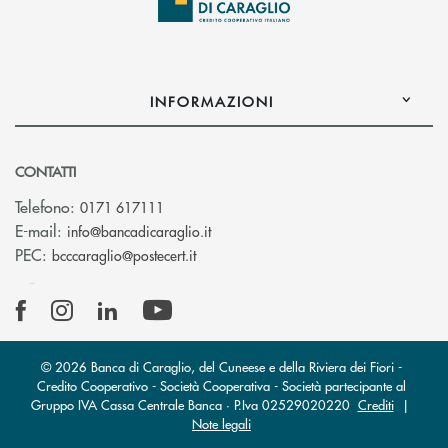
INFORMAZIONI
CONTATTI
Telefono:
0171 617111
(si apre l’app di posta elettronica)
E-mail:
info@bancadicaraglio.it
(si apre l’app di posta elettronica)
PEC:
bcccaraglio@postecert.it
© 2026 Banca di Caraglio, del Cuneese e della Riviera dei Fiori -
Credito Cooperativo - Società Cooperativa - Società partecipante al
Gruppo IVA Cassa Centrale Banca · P.Iva 02529020220
Crediti
|
Note legali