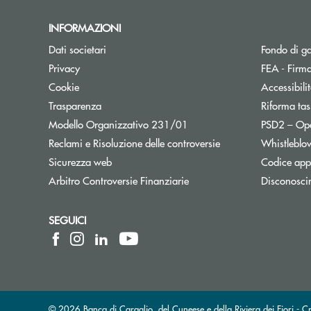
INFORMAZIONI
Dati societari
Fondo di g
Privacy
FEA - Firma
Cookie
Accessibili
Trasparenza
Riforma tas
Modello Organizzativo 231/01
PSD2 – Op
Reclami e Risoluzione delle controversie
Whistleblo
Sicurezza web
Codice appa
Apre una nuova finestra
Arbitro Controversie Finanziarie
Disconosci
SEGUICI
© 2026 Banca di Caraglio, del Cuneese e della Riviera dei Fiori - C