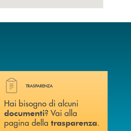
Hai bisogno di alcuni documenti ? Vai alla pagina della 
TRASPARENZA
Hai bisogno di alcuni
? Vai alla
documenti
pagina della
.
trasparenza