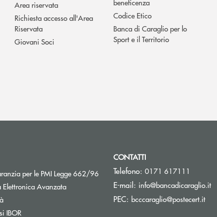
beneficenza
Area riservata
Codice Etico
Richiesta accesso all'Area
Riservata
Banca di Caraglio per lo
Sport e il Territorio
Giovani Soci
CONTATTI
Telefono:
0171 617111
Apre una nuova finestra
aranzia per le PMI Legge 662/96
(s
E-mail:
info@bancadicaraglio.it
 Elettronica Avanzata
(si
PEC:
Apre una nuova finestra
bcccaraglio@postecert.it
tà
Apre una nuova finestra
si IBOR