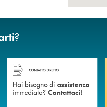
?
arti
ca di Caraglio.
Hai bisogno di assistenza immediata? Contattaci !
CONTATTO DIRETTO
Hai bisogno di
assistenza
immediata?
!
Contattaci