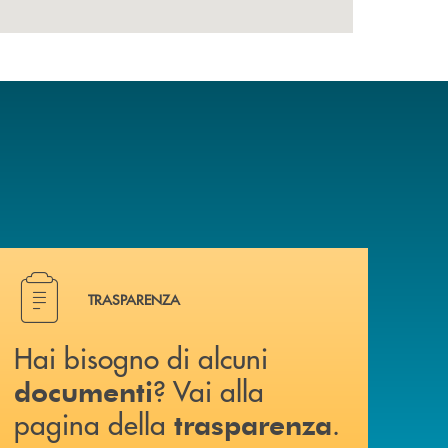
Hai bisogno di alcuni documenti ? Vai alla pagina della 
TRASPARENZA
Hai bisogno di alcuni
? Vai alla
documenti
pagina della
.
trasparenza