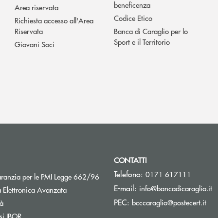
beneficenza
Area riservata
Codice Etico
Richiesta accesso all'Area
Riservata
Banca di Caraglio per lo
Sport e il Territorio
Giovani Soci
CONTATTI
Telefono:
0171 617111
Apre una nuova finestra
aranzia per le PMI Legge 662/96
(s
E-mail:
info@bancadicaraglio.it
 Elettronica Avanzata
(si
PEC:
Apre una nuova finestra
bcccaraglio@postecert.it
tà
Apre una nuova finestra
si IBOR