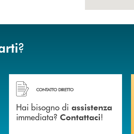
?
arti
ca di Caraglio.
Hai bisogno di assistenza immediata? Contattaci !
CONTATTO DIRETTO
Hai bisogno di
assistenza
immediata?
!
Contattaci