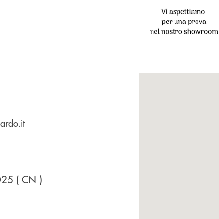
ardo.it
025
( CN )