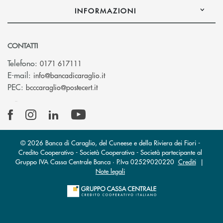
INFORMAZIONI
CONTATTI
Telefono:
0171 617111
(si apre l’app di posta elettronica)
E-mail:
info@bancadicaraglio.it
(si apre l’app di posta elettronica)
PEC:
bcccaraglio@postecert.it
© 2026 Banca di Caraglio, del Cuneese e della Riviera dei Fiori -
Credito Cooperativo - Società Cooperativa - Società partecipante al
Gruppo IVA Cassa Centrale Banca · P.Iva 02529020220
Crediti
|
Note legali