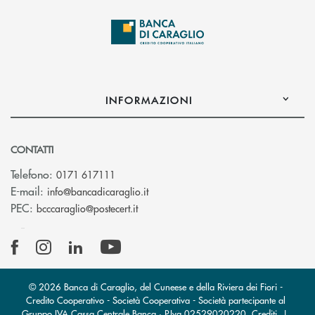
INFORMAZIONI
CONTATTI
Telefono:
0171 617111
(si apre l’app di posta elettronica)
E-mail:
info@bancadicaraglio.it
(si apre l’app di posta elettronica)
PEC:
bcccaraglio@postecert.it
© 2026 Banca di Caraglio, del Cuneese e della Riviera dei Fiori -
Credito Cooperativo - Società Cooperativa - Società partecipante al
Gruppo IVA Cassa Centrale Banca · P.Iva 02529020220
Crediti
|