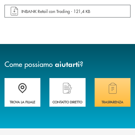
apre documento in una nuova finestra
INBANK Retail con Trading -
121,4 KB
Come possiamo
?
aiutarti
Accedi all' elenco completo delle filiali di Banca di Caraglio.
Hai bisogno di assistenza immediata? Contatta
Hai bisogno di alcuni
TROVA LA FILIALE
CONTATTO DIRETTO
TRASPARENZA