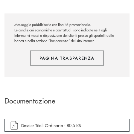
Messaggio pubblicitario con finalità promozionale.
Le condizioni economiche e contrattuali sono indicate nei Fogli
Informativi messi a disposizione dei clienti presso gli sportelli della
banca e nella sezione “Trasparenza” del sito internet.
PAGINA TRASPARENZA
Documentazione
apre documento in una nuova finestra
Dossier Titoli Ordinario -
80,5 KB