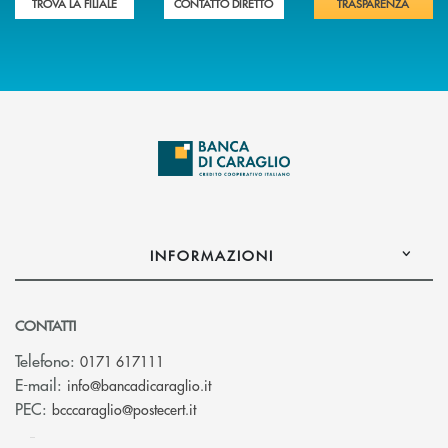
TROVA LA FILIALE
CONTATTO DIRETTO
TRASPARENZA
INFORMAZIONI
CONTATTI
Telefono:
0171 617111
(si apre l’app di posta elettronica)
E-mail:
info@bancadicaraglio.it
(si apre l’app di posta elettronica)
PEC:
bcccaraglio@postecert.it