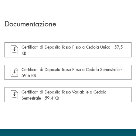
Documentazione
apre documento in una nuova finestra
Certificati di Deposito Tasso Fisso a Cedola Unica -
59,5
KB
apre documento in una nuova finestra
Certificati di Deposito Tasso Fisso a Cedola Semestrale -
59,6 KB
apre documento in una nuova finestra
Certificati di Deposito Tasso Variabile a Cedola
Semestrale -
59,4 KB