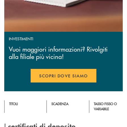
INVESTIMENTI
Vuoi maggiori informazioni? Rivolgiti
alla filiale più vicina!
SCOPRI DOVE SIAMO
TITOLI
SCADENZA
TASSO FISSO O
VARIABILE
I
certificati di deposito