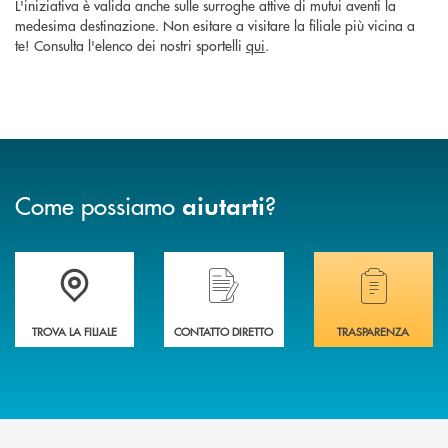
L'iniziativa è valida anche sulle surroghe attive di mutui aventi la
medesima destinazione. Non esitare a visitare la filiale più vicina a
te! Consulta l'elenco dei nostri sportelli
qui
.
Come possiamo
?
aiutarti
Accedi all' elenco completo delle filiali di Banca di Caraglio.
Hai bisogno di assistenza immediata? Contatta
Hai bisogno di alcuni
TROVA LA FILIALE
CONTATTO DIRETTO
TRASPARENZA