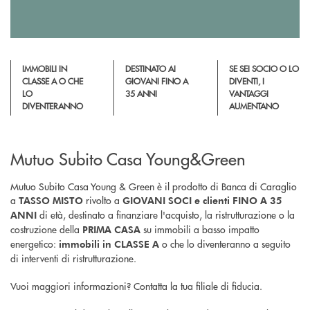
IMMOBILI IN
DESTINATO AI
SE SEI SOCIO O LO
CLASSE A O CHE
GIOVANI FINO A
DIVENTI, I
LO
35 ANNI
VANTAGGI
DIVENTERANNO
AUMENTANO
Mutuo Subito Casa Young&Green
Mutuo Subito Casa Young & Green è il prodotto di Banca di Caraglio
a
rivolto a
TASSO MISTO
GIOVANI SOCI e clienti FINO A 35
di età, destinato a finanziare l'acquisto, la ristrutturazione o la
ANNI
costruzione della
su immobili a basso impatto
PRIMA CASA
energetico:
o che lo diventeranno a seguito
immobili in CLASSE A
di interventi di ristrutturazione.
Vuoi maggiori informazioni? Contatta la tua filiale di fiducia.