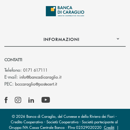
INFORMAZIONI
CONTATTI
Telefono:
0171 617111
(si apre l’app di posta elettronica)
E-mail:
info@bancadicaraglio.it
(si apre l’app di posta elettronica)
PEC:
bcccaraglio@postecert.it
© 2026 Banca di Caraglio, del Cuneese e della Riviera dei Fiori -
Credito Cooperativo - Società Cooperativa - Società partecipante al
Gruppo IVA Cassa Centrale Banca · P.Iva 02529020220
Crediti
|