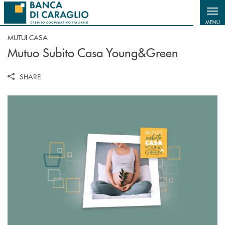
Salta al contenuto principale
MENU
MUTUI CASA
Mutuo Subito Casa Young&Green
SHARE