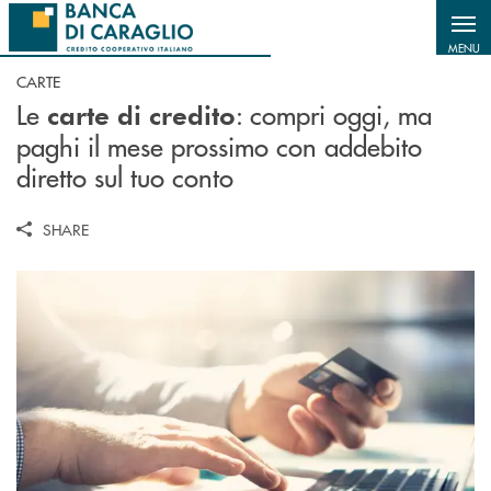
Salta al contenuto principale
MENU
CARTE
Le
: c
ompri oggi, ma
carte di credito
paghi il mese prossimo con addebito
diretto sul tuo conto
SHARE