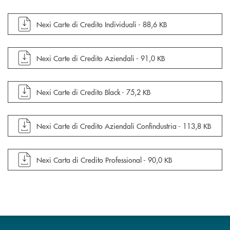
apre documento in una nuova finestra
Nexi Carte di Credito Individuali -
88,6 KB
apre documento in una nuova finestra
Nexi Carte di Credito Aziendali -
91,0 KB
apre documento in una nuova finestra
Nexi Carte di Credito Black -
75,2 KB
apre documento in una nuova finestra
Nexi Carte di Credito Aziendali Confindustria -
113,8 KB
apre documento in una nuova finestra
Nexi Carta di Credito Professional -
90,0 KB