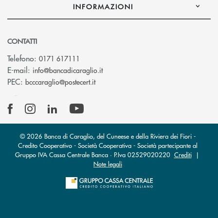
INFORMAZIONI
CONTATTI
Telefono:
0171 617111
(si apre l’app di posta elettronica)
E-mail:
info@bancadicaraglio.it
(si apre l’app di posta elettronica)
PEC:
bcccaraglio@postecert.it
© 2026 Banca di Caraglio, del Cuneese e della Riviera dei Fiori -
Credito Cooperativo - Società Cooperativa - Società partecipante al
Gruppo IVA Cassa Centrale Banca · P.Iva 02529020220
Crediti
|
Note legali