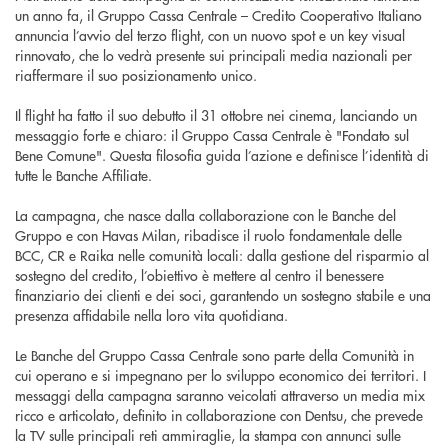
un anno fa, il Gruppo Cassa Centrale – Credito Cooperativo Italiano
annuncia l’avvio del terzo flight, con un nuovo spot e un key visual
rinnovato, che lo vedrà presente sui principali media nazionali per
riaffermare il suo posizionamento unico.
Il flight ha fatto il suo debutto il 31 ottobre nei cinema, lanciando un
messaggio forte e chiaro: il Gruppo Cassa Centrale è "Fondato sul
Bene Comune". Questa filosofia guida l’azione e definisce l’identità di
tutte le Banche Affiliate.
La campagna, che nasce dalla collaborazione con le Banche del
Gruppo e con Havas Milan, ribadisce il ruolo fondamentale delle
BCC, CR e Raika nelle comunità locali: dalla gestione del risparmio al
sostegno del credito, l’obiettivo è mettere al centro il benessere
finanziario dei clienti e dei soci, garantendo un sostegno stabile e una
presenza affidabile nella loro vita quotidiana.
Le Banche del Gruppo Cassa Centrale sono parte della Comunità in
cui operano e si impegnano per lo sviluppo economico dei territori. I
messaggi della campagna saranno veicolati attraverso un media mix
ricco e articolato, definito in collaborazione con Dentsu, che prevede
la TV sulle principali reti ammiraglie, la stampa con annunci sulle