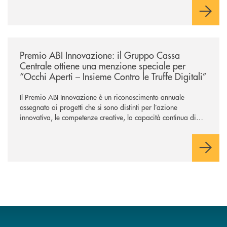
/news/premio-abi-innovazione-il-gruppo-cassa-centrale-ottiene-una-menzi
Premio ABI Innovazione: il Gruppo Cassa
Centrale ottiene una menzione speciale per
“Occhi Aperti – Insieme Contro le Truffe Digitali”
Il Premio ABI Innovazione è un riconoscimento annuale
assegnato ai progetti che si sono distinti per l’azione
innovativa, le competenze creative, la capacità continua di
risoluzione dei problemi, l’interazione e il coinvolgimento
evoluto degli utenti per ottimizzare sistemi, processi,
operazioni e rispondere alla crescente velocità e complessità
dei mercati.