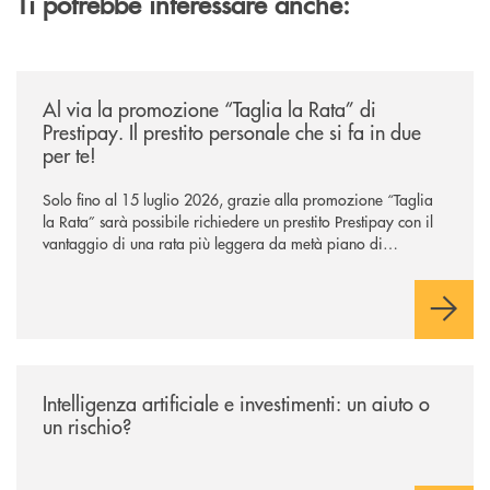
Ti potrebbe interessare anche:
/news/al-via-la-promozione-taglia-la-rata-di-prestipay-il-prestito-perso
Al via la promozione “Taglia la Rata” di
Prestipay. Il prestito personale che si fa in due
per te!
Solo fino al 15 luglio 2026, grazie alla promozione “Taglia
la Rata” sarà possibile richiedere un prestito Prestipay con il
vantaggio di una rata più leggera da metà piano di
rimborso.
/news/intelligenza-artificiale-e-investimenti-un-aiuto-o-un-rischio/
Intelligenza artificiale e investimenti: un aiuto o
un rischio?