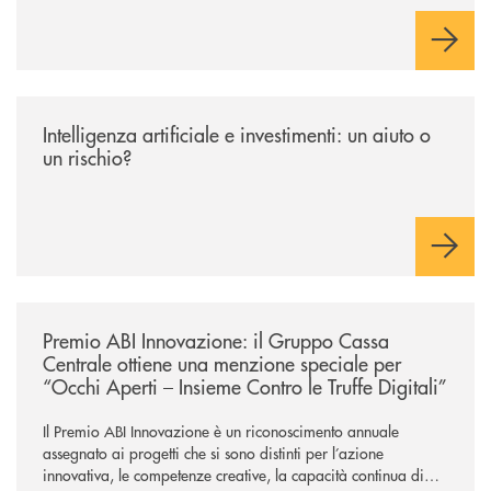
/news/intelligenza-artificiale-e-investimenti-un-aiuto-o-un-rischio/
Intelligenza artificiale e investimenti: un aiuto o
un rischio?
/news/premio-abi-innovazione-il-gruppo-cassa-centrale-ottiene-una-menzi
Premio ABI Innovazione: il Gruppo Cassa
Centrale ottiene una menzione speciale per
“Occhi Aperti – Insieme Contro le Truffe Digitali”
Il Premio ABI Innovazione è un riconoscimento annuale
assegnato ai progetti che si sono distinti per l’azione
innovativa, le competenze creative, la capacità continua di