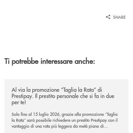
SHARE
Ti potrebbe interessare anche:
/news/al-via-la-promozione-taglia-la-rata-di-prestipay-il-prestito-perso
Al via la promozione “Taglia la Rata” di
Prestipay. Il prestito personale che si fa in due
per te!
Solo fino al 15 luglio 2026, grazie alla promozione “Taglia
la Rata” sarà possibile richiedere un prestito Prestipay con il
vantaggio di una rata più leggera da metà piano di
rimborso.