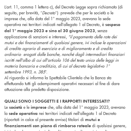
L’art. 11, comma 1 lettera c), del Decreto Legge sopra richiamato (di
seguito, per brevità, “
Decreto
”) prevede che per le società o le
imprese che, alla data del 1° maggio 2023, avevano la sede
operativa nei territori indicati nell’allegato 1 al Decreto, è
sospeso
, senza
dal 1° maggio 2023 e sino al 30 giugno 2023
applicazione di sanzioni e interessi,
“il pagamento delle rate dei
mutui e dei finanziamenti di qualsiasi genere, ivi incluse le operazioni
di credito agrario di esercizio e di miglioramento e di credito
ordinario
erogati dalle banche, nonché dagli intermediari finanziari
iscritti nell'albo di cui all'
articolo 106
del testo unico delle leggi in
materia bancaria e creditizia, di cui al
decreto legislativo 1°
settembre 1993, n. 385
”.
Al riguardo si informa la Spettabile Clientela che la Banca sta
effettuando tutti gli adempimenti operativi necessari al fine di dare
attuazione alla predetta disposizione.
QUALI SONO I SOGGETTI E I RAPPORTI INTERESSATI?
Le
e le
che, alla data del 1° maggio 2023, avevano
società
imprese
la
nei territori indicati nell’allegato 1 al Decreto
sede operativa
(riportati in calce al presente avviso) titolari di
mutui e
di qualsiasi genere,
finanziamenti con piano di rimborso rateale