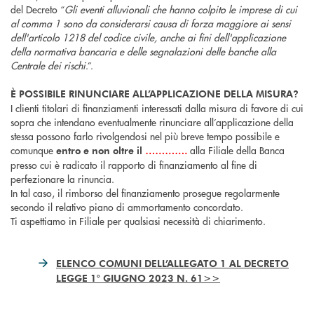
del Decreto “
Gli eventi alluvionali che hanno colpito le imprese di cui
al comma 1 sono da considerarsi causa di forza maggiore ai sensi
dell'articolo 1218 del codice civile, anche ai fini dell'applicazione
della normativa bancaria e delle segnalazioni delle banche alla
Centrale dei rischi
.”.
È POSSIBILE RINUNCIARE ALL’APPLICAZIONE DELLA MISURA?
I clienti titolari di finanziamenti interessati dalla misura di favore di cui
sopra che intendano eventualmente rinunciare all’applicazione della
stessa possono farlo rivolgendosi nel più breve tempo possibile e
comunque
………….
alla Filiale della Banca
entro e non oltre il
presso cui è radicato il rapporto di finanziamento al fine di
perfezionare la rinuncia.
In tal caso, il rimborso del finanziamento prosegue regolarmente
secondo il relativo piano di ammortamento concordato.
Ti aspettiamo in Filiale per qualsiasi necessità di chiarimento.
ELENCO COMUNI DELL’ALLEGATO 1 AL DECRETO
LEGGE 1° GIUGNO 2023 N. 61>>