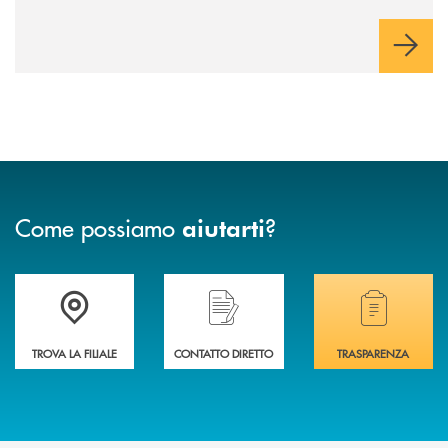
risoluzione dei problemi, l’interazione e il coinvolgimento
evoluto degli utenti per ottimizzare sistemi, processi,
operazioni e rispondere alla crescente velocità e complessità
dei mercati.
Come possiamo
?
aiutarti
Accedi all' elenco completo delle filiali di Banca di Caraglio.
Hai bisogno di assistenza immediata? Contatta
Hai bisogno di alcuni
TROVA LA FILIALE
CONTATTO DIRETTO
TRASPARENZA