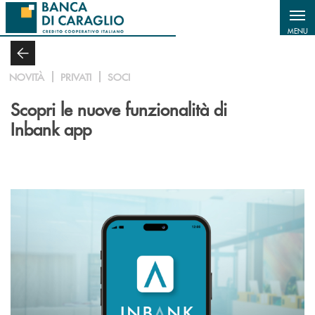
Salta al contenuto principale
MENU
NOVITÀ
PRIVATI
SOCI
Scopri le nuove funzionalità di
Inbank app