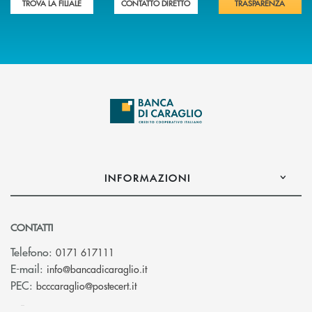
TROVA LA FILIALE
CONTATTO DIRETTO
TRASPARENZA
INFORMAZIONI
CONTATTI
Telefono:
0171 617111
(si apre l’app di posta elettronica)
E-mail:
info@bancadicaraglio.it
(si apre l’app di posta elettronica)
PEC:
bcccaraglio@postecert.it