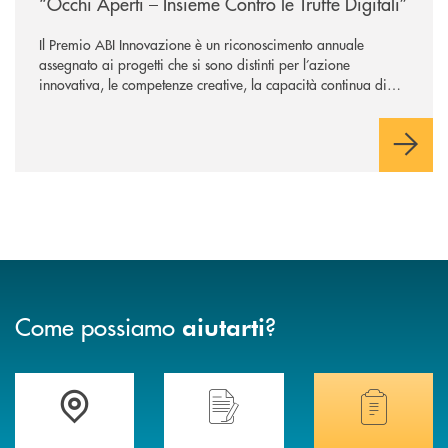
“Occhi Aperti – Insieme Contro le Truffe Digitali”
Il Premio ABI Innovazione è un riconoscimento annuale
assegnato ai progetti che si sono distinti per l’azione
innovativa, le competenze creative, la capacità continua di
risoluzione dei problemi, l’interazione e il coinvolgimento
evoluto degli utenti per ottimizzare sistemi, processi,
operazioni e rispondere alla crescente velocità e complessità
dei mercati.
Come possiamo
?
aiutarti
Accedi all' elenco completo delle filiali di Banca di Caraglio.
Hai bisogno di assistenza immediata? Contatta
Hai bisogno di alcuni