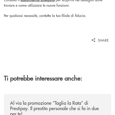
trovare e come utilizzare le nuove funzioni.
Per qualsiasi necessità, contatta la tua filiale di fiducia.
SHARE
Ti potrebbe interessare anche:
/news/al-via-la-promozione-taglia-la-rata-di-prestipay-il-prestito-perso
Al via la promozione “Taglia la Rata” di
Prestipay. Il prestito personale che si fa in due
per te!