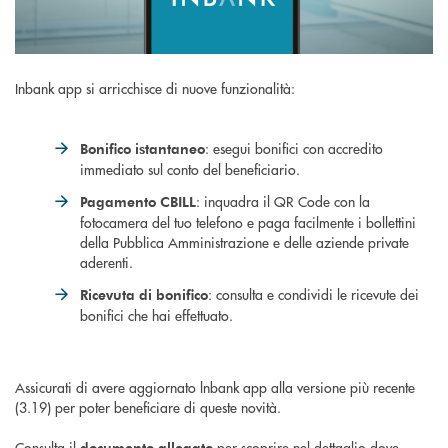
Inbank app si arricchisce di nuove funzionalità:
: esegui bonifici con accredito
Bonifico istantaneo
immediato sul conto del beneficiario.
: inquadra il QR Code con la
Pagamento CBILL
fotocamera del tuo telefono e paga facilmente i bollettini
della Pubblica Amministrazione e delle aziende private
aderenti.
: consulta e condividi le ricevute dei
Ricevuta di bonifico
bonifici che hai effettuato.
Assicurati di avere aggiornato lnbank app alla versione più recente
(3.19) per poter beneficiare di queste novità.
Consulta il
per scoprire nel dettaglio dove
documento allegato