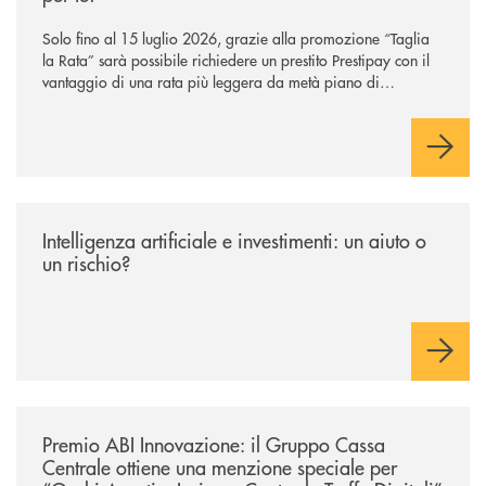
Solo fino al 15 luglio 2026, grazie alla promozione “Taglia
la Rata” sarà possibile richiedere un prestito Prestipay con il
vantaggio di una rata più leggera da metà piano di
rimborso.
/news/intelligenza-artificiale-e-investimenti-un-aiuto-o-un-rischio/
Intelligenza artificiale e investimenti: un aiuto o
un rischio?
/news/premio-abi-innovazione-il-gruppo-cassa-centrale-ottiene-una-menzi
Premio ABI Innovazione: il Gruppo Cassa
Centrale ottiene una menzione speciale per