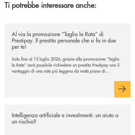
Ti potrebbe interessare anche:
/news/al-via-la-promozione-taglia-la-rata-di-prestipay-il-prestito-perso
Al via la promozione “Taglia la Rata” di
Prestipay. Il prestito personale che si fa in due
per te!
Solo fino al 15 luglio 2026, grazie alla promozione “Taglia
la Rata” sarà possibile richiedere un prestito Prestipay con il
vantaggio di una rata più leggera da metà piano di
rimborso.
/news/intelligenza-artificiale-e-investimenti-un-aiuto-o-un-rischio/
Intelligenza artificiale e investimenti: un aiuto o
un rischio?