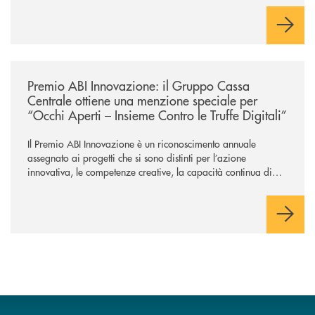
/news/premio-abi-innovazione-il-gruppo-cassa-centrale-ottiene-una-menzi
Premio ABI Innovazione: il Gruppo Cassa
Centrale ottiene una menzione speciale per
“Occhi Aperti – Insieme Contro le Truffe Digitali”
Il Premio ABI Innovazione è un riconoscimento annuale
assegnato ai progetti che si sono distinti per l’azione
innovativa, le competenze creative, la capacità continua di
risoluzione dei problemi, l’interazione e il coinvolgimento
evoluto degli utenti per ottimizzare sistemi, processi,
operazioni e rispondere alla crescente velocità e complessità
dei mercati.