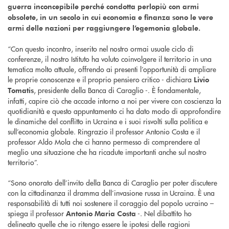
guerra inconcepibile perché condotta perlopiù con armi
obsolete, in un secolo in cui economia e finanza sono le vere
armi delle nazioni per raggiungere l’egemonia globale.
“Con questo incontro, inserito nel nostro ormai usuale ciclo di
conferenze, il nostro Istituto ha voluto coinvolgere il territorio in una
tematica molto attuale, offrendo ai presenti l’opportunità di ampliare
le proprie conoscenze e il proprio pensiero critico - dichiara
Livio
, presidente della Banca di Caraglio -. È fondamentale,
Tomatis
infatti, capire ciò che accade intorno a noi per vivere con coscienza la
quotidianità e questo appuntamento ci ha dato modo di approfondire
le dinamiche del conflitto in Ucraina e i suoi risvolti sulla politica e
sull’economia globale. Ringrazio il professor Antonio Costa e il
professor Aldo Mola che ci hanno permesso di comprendere al
meglio una situazione che ha ricadute importanti anche sul nostro
territorio”.
“Sono onorato dell’invito della Banca di Caraglio per poter discutere
con la cittadinanza il dramma dell’invasione russa in Ucraina. È una
responsabilità di tutti noi sostenere il coraggio del popolo ucraino –
spiega il professor
-. Nel dibattito ho
Antonio Maria Costa
delineato quelle che io ritengo essere le ipotesi delle ragioni