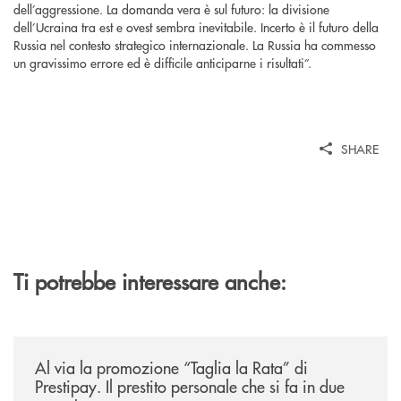
dell’aggressione. La domanda vera è sul futuro: la divisione
dell’Ucraina tra est e ovest sembra inevitabile. Incerto è il futuro della
Russia nel contesto strategico internazionale. La Russia ha commesso
un gravissimo errore ed è difficile anticiparne i risultati”.
SHARE
Ti potrebbe interessare anche:
/news/al-via-la-promozione-taglia-la-rata-di-prestipay-il-prestito-perso
Al via la promozione “Taglia la Rata” di
Prestipay. Il prestito personale che si fa in due