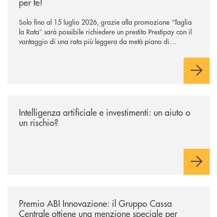
per te!
Solo fino al 15 luglio 2026, grazie alla promozione “Taglia
la Rata” sarà possibile richiedere un prestito Prestipay con il
vantaggio di una rata più leggera da metà piano di
rimborso.
/news/intelligenza-artificiale-e-investimenti-un-aiuto-o-un-rischio/
Intelligenza artificiale e investimenti: un aiuto o
un rischio?
/news/premio-abi-innovazione-il-gruppo-cassa-centrale-ottiene-una-menzi
Premio ABI Innovazione: il Gruppo Cassa
Centrale ottiene una menzione speciale per