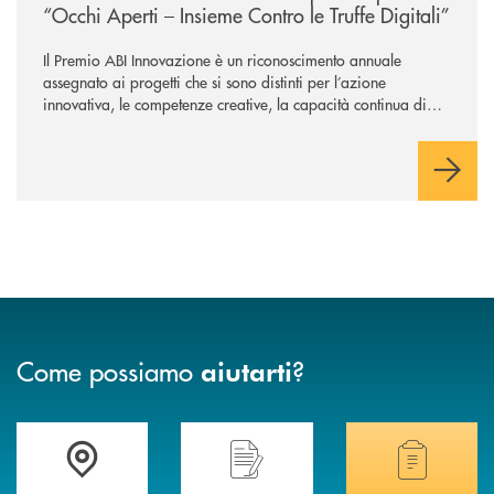
“Occhi Aperti – Insieme Contro le Truffe Digitali”
Il Premio ABI Innovazione è un riconoscimento annuale
assegnato ai progetti che si sono distinti per l’azione
innovativa, le competenze creative, la capacità continua di
risoluzione dei problemi, l’interazione e il coinvolgimento
evoluto degli utenti per ottimizzare sistemi, processi,
operazioni e rispondere alla crescente velocità e complessità
dei mercati.
Come possiamo
?
aiutarti
Accedi all' elenco completo delle filiali di Banca di Caraglio.
Hai bisogno di assistenza immediata? Contatta
Hai bisogno di alcuni