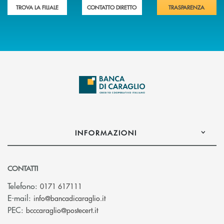
TROVA LA FILIALE
CONTATTO DIRETTO
TRASPARENZA
INFORMAZIONI
CONTATTI
Telefono:
0171 617111
(si apre l’app di posta elettronica)
E-mail:
info@bancadicaraglio.it
(si apre l’app di posta elettronica)
PEC:
bcccaraglio@postecert.it