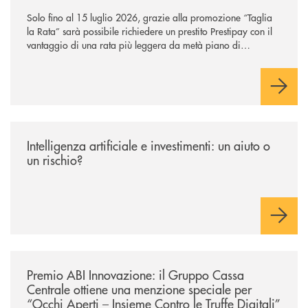
Solo fino al 15 luglio 2026, grazie alla promozione “Taglia
la Rata” sarà possibile richiedere un prestito Prestipay con il
vantaggio di una rata più leggera da metà piano di
rimborso.
/news/intelligenza-artificiale-e-investimenti-un-aiuto-o-un-rischio/
Intelligenza artificiale e investimenti: un aiuto o
un rischio?
/news/premio-abi-innovazione-il-gruppo-cassa-centrale-ottiene-una-menzi
Premio ABI Innovazione: il Gruppo Cassa
Centrale ottiene una menzione speciale per
“Occhi Aperti – Insieme Contro le Truffe Digitali”