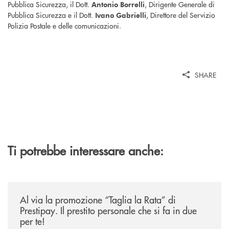
Pubblica Sicurezza, il Dott.
, Dirigente Generale di
Antonio Borrelli
Pubblica Sicurezza e il Dott.
, Direttore del Servizio
Ivano Gabrielli
Polizia Postale e delle comunicazioni.
SHARE
Ti potrebbe interessare anche:
/news/al-via-la-promozione-taglia-la-rata-di-prestipay-il-prestito-perso
Al via la promozione “Taglia la Rata” di
Prestipay. Il prestito personale che si fa in due
per te!