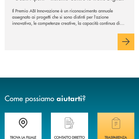
Il Premio ABI Innovazione è un riconoscimento annuale
assegnato ai progetti che si sono distinti per l’azione
innovativa, le competenze creative, la capacità continua di
risoluzione dei problemi, l’interazione e il coinvolgimento
evoluto degli utenti per ottimizzare sistemi, processi,
operazioni e rispondere alla crescente velocità e complessità
dei mercati.
Come possiamo
?
aiutarti
Accedi all' elenco completo delle filiali di Banca di Caraglio.
Hai bisogno di assistenza immediata? Contatta
Hai bisogno di alcuni
TROVA LA FILIALE
CONTATTO DIRETTO
TRASPARENZA