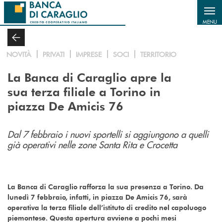
Salta al contenuto principale
MENU
NOVITÀ
PRIVATI
IMPRESE
SOCI
TERRITORIO
La Banca di Caraglio apre la
sua terza filiale a Torino in
piazza De Amicis 76
Dal 7 febbraio i nuovi sportelli si aggiungono a quelli
già operativi nelle zone Santa Rita e Crocetta
La Banca di Caraglio rafforza la sua presenza a Torino. Da
lunedì 7 febbraio, infatti, in piazza De Amicis 76, sarà
operativa la terza filiale dell’istituto di credito nel capoluogo
piemontese. Questa apertura avviene a pochi mesi