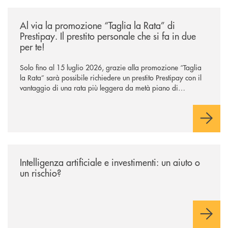
/news/al-via-la-promozione-taglia-la-rata-di-prestipay-il-prestito-perso
Al via la promozione “Taglia la Rata” di
Prestipay. Il prestito personale che si fa in due
per te!
Solo fino al 15 luglio 2026, grazie alla promozione “Taglia
la Rata” sarà possibile richiedere un prestito Prestipay con il
vantaggio di una rata più leggera da metà piano di
rimborso.
/news/intelligenza-artificiale-e-investimenti-un-aiuto-o-un-rischio/
Intelligenza artificiale e investimenti: un aiuto o
un rischio?