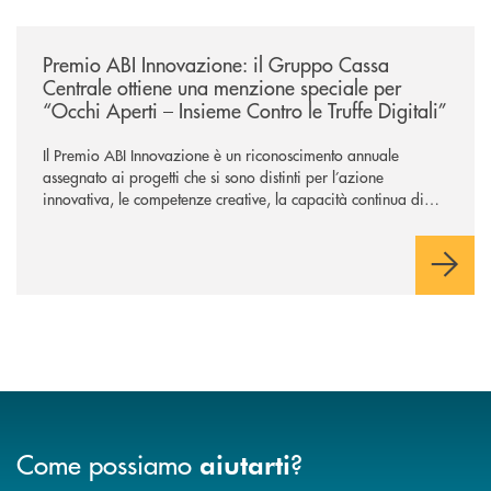
/news/premio-abi-innovazione-il-gruppo-cassa-centrale-ottiene-una-menzi
Premio ABI Innovazione: il Gruppo Cassa
Centrale ottiene una menzione speciale per
“Occhi Aperti – Insieme Contro le Truffe Digitali”
Il Premio ABI Innovazione è un riconoscimento annuale
assegnato ai progetti che si sono distinti per l’azione
innovativa, le competenze creative, la capacità continua di
risoluzione dei problemi, l’interazione e il coinvolgimento
evoluto degli utenti per ottimizzare sistemi, processi,
operazioni e rispondere alla crescente velocità e complessità
dei mercati.
Come possiamo
?
aiutarti