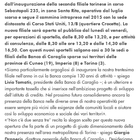
dall’inaugurazione della seconda filiale torinese in corso
Sebastopoli 235, in zona Santa Rita, operativa dal luglio
scorso e segue il cammino intrapreso nel 2015 con la sede
distaccata di Corso Stati Uniti, 13/B (quartiere Crocetta). La
nuova filiale sarà aperta al pubblico dal lunedì al venerdì,
per operazioni di sportello, dalle 8,30 alle 13,20, e per attività
di consulenza, dalle 8,30 alle ore 13,20 e dalle 14,30 alle
16,50. Con questi nuovi sportelli salgono così a 30 le sedi o
filiali della Banca di Caraglio sparse sui territori delle
province di Cuneo (19), Imperia (8) e Torino (3).
«Siamo particolarmente orgogliosi di inaugurare la nostra trentesima
filiale nell’anno in cui la Banca compie 130 anni di attività – spiega
, presidente della Banca di Caraglio –; è un ulteriore e
Livio Tomatis
importante tassello che si inserisce nell’ambizioso progetto di sviluppo
dell’istituto di credito. Nel prossimo futuro consolideremo ancora la
presenza della Banca nelle diverse aree di nostra operatività per
essere sempre più vicini alle esigenze delle comunità locali e aiutare
così lo sviluppo economico e sociale dei vari territori».
«“Non c’è due senza tre” recita lo slogan scelto per questa nuova
apertura che fa parte di un progetto di giusto dimensionamento della
nostra presenza nell’area metropolitana di Torino - spiega
Giorgio
, direttore generale della Banca di Caraglio -. Desideriamo
Draperis