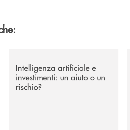
che:
ipay-il-prestito-personale-che-si-fa-in-due-per-te/
/news/intelligenza-artificiale-e-investimenti-un-aiuto-o
/
Intelligenza artificiale e
investimenti: un aiuto o un
rischio?