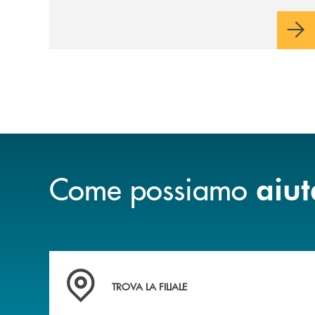
piano di rimborso.
Come possiamo
aiut
Accedi all' elenco completo delle filiali di Ban
TROVA LA FILIALE