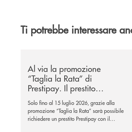
Ti potrebbe interessare an
/news/al-via-la-promozione-taglia-la-rata-di-prest
Al via la promozione
“Taglia la Rata” di
Prestipay. Il prestito
personale che si fa in due
Solo fino al 15 luglio 2026, grazie alla
per te!
promozione “Taglia la Rata” sarà possibile
richiedere un prestito Prestipay con il
vantaggio di una rata più leggera da metà