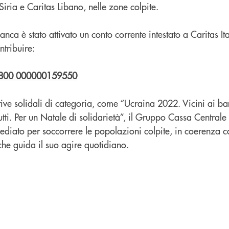
Siria e Caritas Libano, nelle zone colpite.
ca è stato attivato un conto corrente intestato a Caritas Ital
tribuire:
1800 000000159550
tive solidali di categoria, come “Ucraina 2022. Vicini ai ba
Tutti. Per un Natale di solidarietà”, il Gruppo Cassa Centrale
diato per soccorrere le popolazioni colpite, in coerenza co
che guida il suo agire quotidiano.