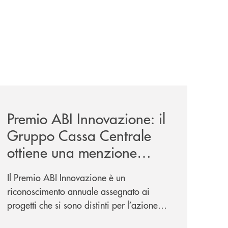
-un-rischio/
news/premio-abi-innovazione-il-gruppo-cassa-centrale-ottie
Premio ABI Innovazione: il
Gruppo Cassa Centrale
ottiene una menzione
speciale per “Occhi Aperti
Il Premio ABI Innovazione è un
– Insieme Contro le Truffe
riconoscimento annuale assegnato ai
Digitali”
progetti che si sono distinti per l’azione
innovativa, le competenze creative, la