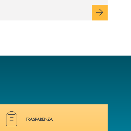
capacità continua di risoluzione dei
problemi, l’interazione e il coinvolgimento
evoluto degli utenti per ottimizzare sistemi,
processi, operazioni e rispondere alla
crescente velocità e complessità dei
mercati.
Hai bisogno di alcuni documenti ? Vai alla pagina della 
TRASPARENZA