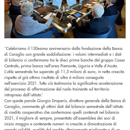
“Celebriamo il 130esimo anniversario dalla fondazione della Banca
di Caraglio con grande soddisfazione: i volumi intermediati e i dati
di bilancio ci confermano tra le dieci prime banche del gruppo Cassa
Centrale, prima banca nell’area Piemonte, Liguria e Valle d’Aosta.
L’utile semestrale ha superato gli 11,5 milioni di euro, in netta crescita
rispetto al già ottimo risultato di oltre 6 milioni conseguito
nell’esercizio 2021. Tutto ciò testimonia la significativa accelerazione
del processo di affermazione del ruolo trainante sul territorio
intrapreso dall’istituto”.
Con queste parole Giorgio Draperis, direttore generale della Banca di
Caraglio, commenta gli ottimi dati del bilancio semestrale dell’istituto
di credito cooperativo che confermano quelli contenuti nel bilancio
2021, il migliore di sempre, presentato all’assemblea dei soci di
inizio maggio e contenente numeri in crescita a dimostrazione di
grande solidità, qualità del credito ulteriormente migliorata e di un