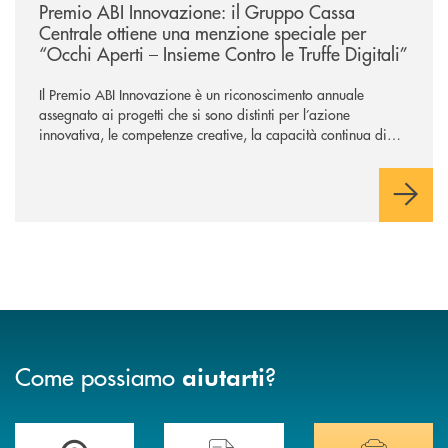
Premio ABI Innovazione: il Gruppo Cassa
Centrale ottiene una menzione speciale per
“Occhi Aperti – Insieme Contro le Truffe Digitali”
Il Premio ABI Innovazione è un riconoscimento annuale
assegnato ai progetti che si sono distinti per l’azione
innovativa, le competenze creative, la capacità continua di
risoluzione dei problemi, l’interazione e il coinvolgimento
evoluto degli utenti per ottimizzare sistemi, processi,
operazioni e rispondere alla crescente velocità e complessità
dei mercati.
Come possiamo
?
aiutarti
Accedi all' elenco completo delle filiali di Banca di Caraglio.
Hai bisogno di assistenza immediata? Contatta
Hai bisogno di alcuni