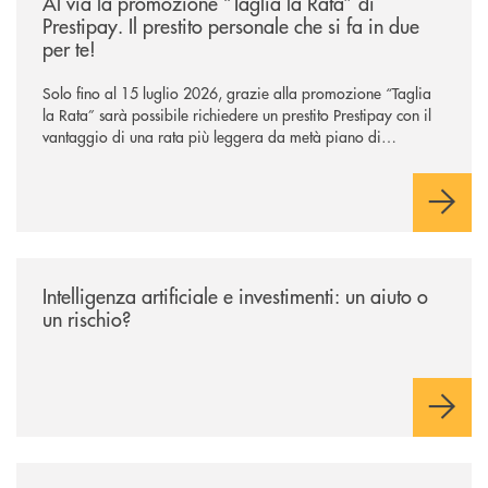
Al via la promozione “Taglia la Rata” di
Prestipay. Il prestito personale che si fa in due
per te!
Solo fino al 15 luglio 2026, grazie alla promozione “Taglia
la Rata” sarà possibile richiedere un prestito Prestipay con il
vantaggio di una rata più leggera da metà piano di
rimborso.
/news/intelligenza-artificiale-e-investimenti-un-aiuto-o-un-rischio/
Intelligenza artificiale e investimenti: un aiuto o
un rischio?
/news/premio-abi-innovazione-il-gruppo-cassa-centrale-ottiene-una-menzi