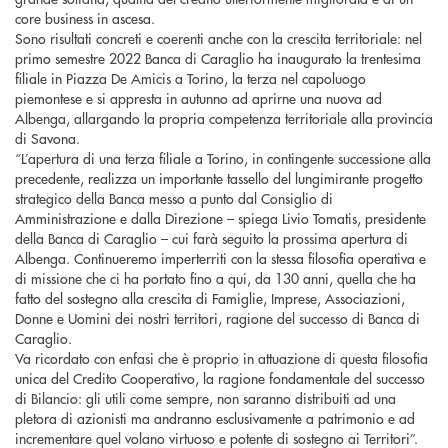
core business in ascesa.
Sono risultati concreti e coerenti anche con la crescita territoriale: nel
primo semestre 2022 Banca di Caraglio ha inaugurato la trentesima
filiale in Piazza De Amicis a Torino, la terza nel capoluogo
piemontese e si appresta in autunno ad aprirne una nuova ad
Albenga, allargando la propria competenza territoriale alla provincia
di Savona.
“L’apertura di una terza filiale a Torino, in contingente successione alla
precedente, realizza un importante tassello del lungimirante progetto
strategico della Banca messo a punto dal Consiglio di
Amministrazione e dalla Direzione – spiega Livio Tomatis, presidente
della Banca di Caraglio – cui farà seguito la prossima apertura di
Albenga. Continueremo imperterriti con la stessa filosofia operativa e
di missione che ci ha portato fino a qui, da 130 anni, quella che ha
fatto del sostegno alla crescita di Famiglie, Imprese, Associazioni,
Donne e Uomini dei nostri territori, ragione del successo di Banca di
Caraglio.
Va ricordato con enfasi che è proprio in attuazione di questa filosofia
unica del Credito Cooperativo, la ragione fondamentale del successo
di Bilancio: gli utili come sempre, non saranno distribuiti ad una
pletora di azionisti ma andranno esclusivamente a patrimonio e ad
incrementare quel volano virtuoso e potente di sostegno ai Territori”.