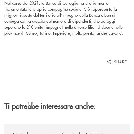
Nel corso del 2021, la Banca di Caraglio ha ulteriormente
incrementato la propria compagine sociale. Ciò rappresenta la
miglior risposta del territorio all’impegno della Banca e ben si
coniuga con la crescita del numero di dipendenti, che ad oggi
superano le 210 unità, impegnati nelle diverse filiali dislocate nelle
province di Cuneo, Torino, Imperia e, molto presto, anche Savona.
SHARE
Ti potrebbe interessare anche:
/news/al-via-la-promozione-taglia-la-rata-di-prestipay-il-prestito-perso