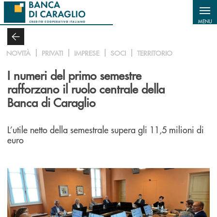
Salta al contenuto principale
MENU
NOVITÀ
PRIVATI
IMPRESE
SOCI
TERRITORIO
I numeri del primo semestre
rafforzano il ruolo centrale della
Banca di Caraglio
L’utile netto della semestrale supera gli 11,5 milioni di
euro